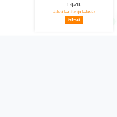
isključiti.
Uslovi korištenja kolačića
Prihvati
Administracija
Nabavke i pozivi
Karijera