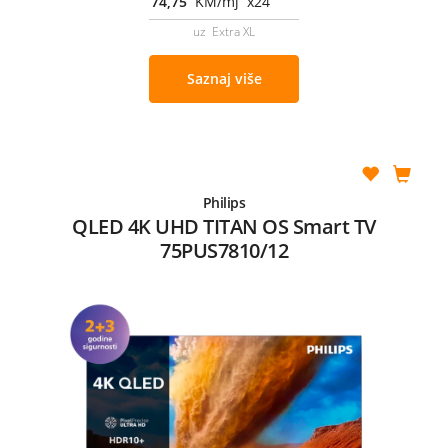
74,75
KM/mj x24
uz Extra XL
Saznaj više
Philips
QLED 4K UHD TITAN OS Smart TV
75PUS7810/12