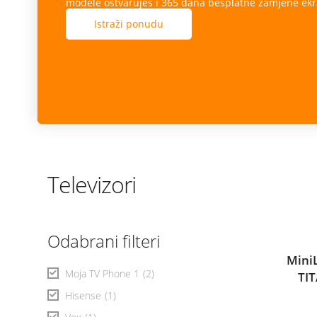
modele ostvaruješ i 365 dana besplatne zamjene ekr
Istraži ponudu
Televizori
Odabrani filteri
Mini
Moja TV Phone 1
(2)
TIT
Hisense
(1)