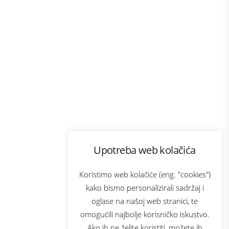
Program lojalnosti
Upotreba web kolačića
com
Bonus plus
sluga
Prijava za newsletter
Koristimo web kolačiće (eng. "cookies")
kako bismo personalizirali sadržaj i
oglase na našoj web stranici, te
elecom
omogućili najbolje korisničko iskustvo.
Ako ih ne želite koristiti, možete ih