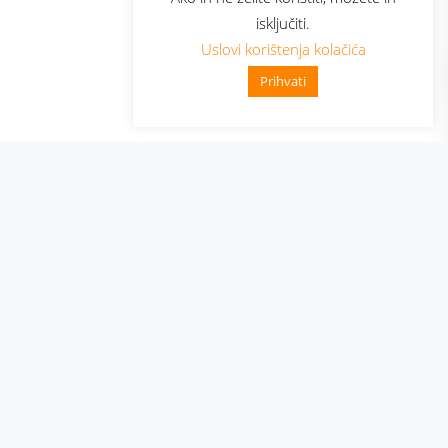
isključiti.
Uslovi korištenja kolačića
Prihvati
👋 Zdravo, kako mogu pomoći?