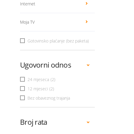
Internet
Moja TV
Gotovinsko plaćanje (bez paketa)
Ugovorni odnos
24 mjeseca
(2)
12 mjeseci
(2)
Bez obaveznog trajanja
Broj rata