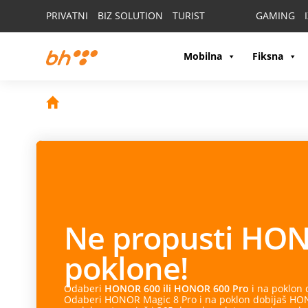
PRIVATNI
BIZ SOLUTION
TURIST
GAMING
Mobilna
Fiksna
Ne propusti
HON
poklone!
Odaberi
HONOR 600 ili HONOR 600 Pro
i na poklon
Odaberi HONOR Magic 8 Pro i na poklon dobijaš HONO