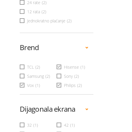
24 rate
(2)
12 rata
(2)
Jednokratno plaćanje
(2)
Brend
TCL
(2)
Hisense
(1)
Samsung
(2)
Sony
(2)
Vox
(1)
Philips
(2)
Dijagonala ekrana
32
(1)
42
(1)