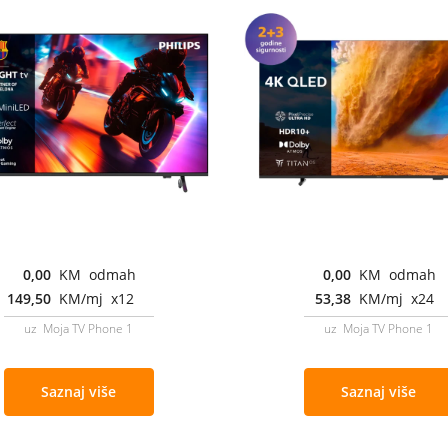
0,00
KM odmah
0,00
KM odmah
149,50
KM/mj x12
53,38
KM/mj x24
uz Moja TV Phone 1
uz Moja TV Phone 1
Saznaj više
Saznaj više