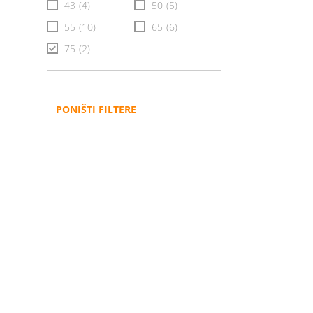
43
(4)
50
(5)
55
(10)
65
(6)
75
(2)
PONIŠTI FILTERE
Administracija
B2B
Nabavke i pozivi
Veleprodaja
Karijera
Partneri
Pristup informacijama
Sponzorstva
Arhiva vijesti
Donacije
Arhiva obavijesti
BH Telecom i SFF – Z