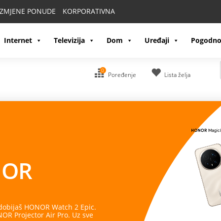
IZMJENE PONUDE
KORPORATIVNA
Internet
Televizija
Dom
Uređaji
Pogodno
0
Poređenje
Lista želja
OR
 dobijaš HONOR Watch 2 Epic.
R Projector Air Pro. Uz sve