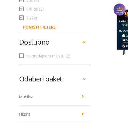
Vox
(1)
Philips
(2)
75
(2)
PONIŠTI FILTERE
Dostupno
na prodajnom mjestu
(2)
Odaberi paket
Mobilna
Fiksna