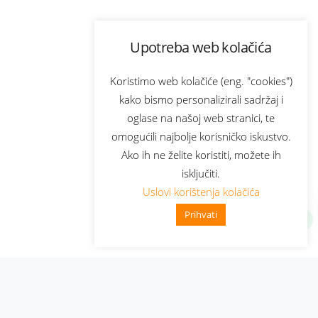
Upotreba web kolačića
Koristimo web kolačiće (eng. "cookies")
kako bismo personalizirali sadržaj i
oglase na našoj web stranici, te
omogućili najbolje korisničko iskustvo.
Ako ih ne želite koristiti, možete ih
isključiti.
Uslovi korištenja kolačića
Prihvati