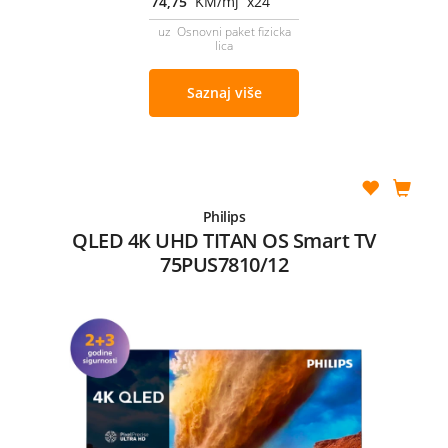
74,75
KM/mj x24
uz Osnovni paket fizicka
lica
Saznaj više
Philips
QLED 4K UHD TITAN OS Smart TV
75PUS7810/12