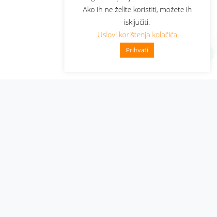
Ako ih ne želite koristiti, možete ih
isključiti.
Uslovi korištenja kolačića
Prihvati
Administracija
Nabavke i pozivi