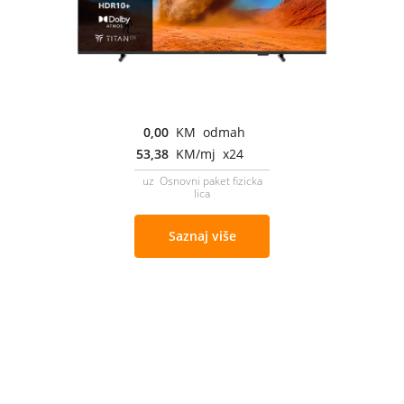
0,00
KM odmah
53,38
KM/mj x24
uz Osnovni paket fizicka
lica
Saznaj više