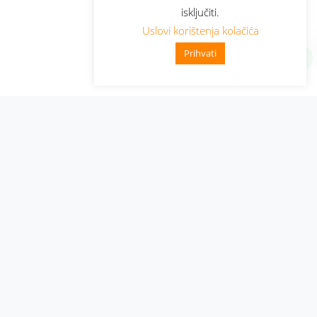
isključiti.
Uslovi korištenja kolačića
Prihvati
Administracija
Nabavke i pozivi
Karijera