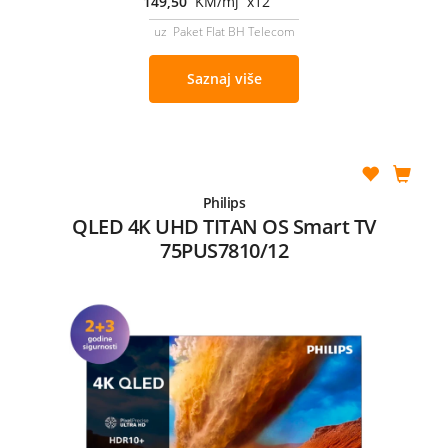
149,50
KM/mj x12
uz Paket Flat BH Telecom
Saznaj više
Philips
QLED 4K UHD TITAN OS Smart TV
75PUS7810/12