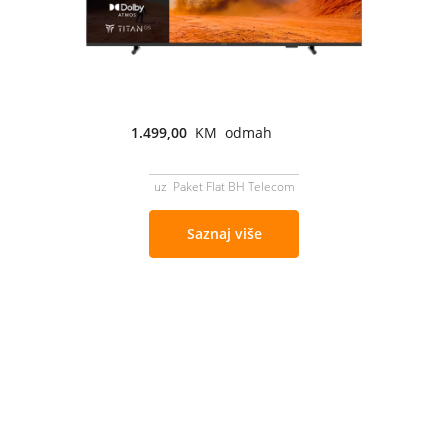
1.499,00
KM odmah
uz Paket Flat BH Telecom
Saznaj više