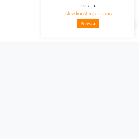
isključiti.
Uslovi korištenja kolačića
Prihvati
Administracija
Nabavke i pozivi
Karijera