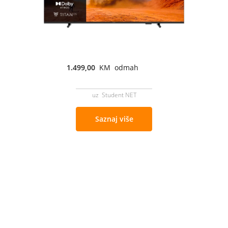
1.499,00
KM odmah
uz Student NET
Saznaj više