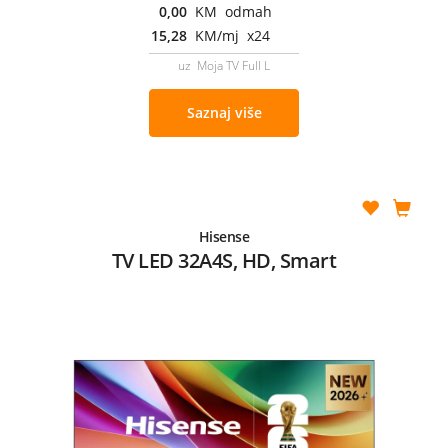
0,00
KM odmah
15,28
KM/mj x24
uz Moja TV Full L
Saznaj više
Hisense
TV LED 32A4S, HD, Smart