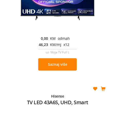
0,00
KM odmah
46,23
KM/mj x12
uz Moja TV Full L
Saznaj više
Hisense
TV LED 43A6S, UHD, Smart