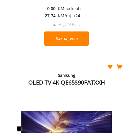
0,00
KM odmah
27,74
KM/mj x24
uz Moja TV Full L
Saznaj više
Samsung
OLED TV 4K QE65S90FATXXH