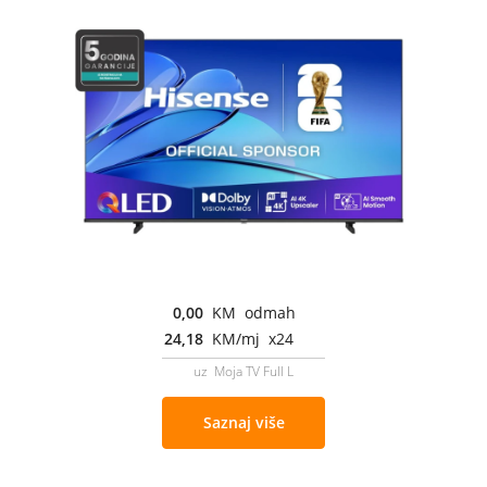
0,00
KM odmah
24,18
KM/mj x24
uz Moja TV Full L
Saznaj više