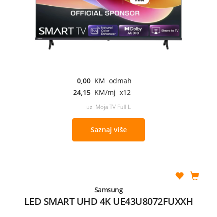
0,00
KM odmah
24,15
KM/mj x12
uz Moja TV Full L
Saznaj više
Samsung
LED SMART UHD 4K UE43U8072FUXXH