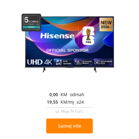
0,00
KM odmah
19,55
KM/mj x24
uz Moja TV Full L
Saznaj više