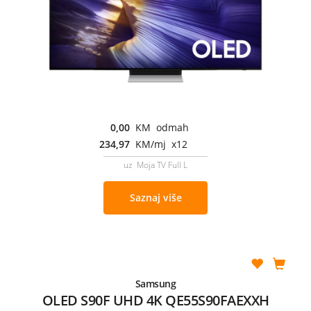
0,00
KM odmah
234,97
KM/mj x12
uz Moja TV Full L
Saznaj više
Samsung
OLED S90F UHD 4K QE55S90FAEXXH