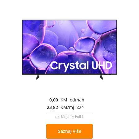
0,00
KM odmah
23,82
KM/mj x24
uz Moja TV Full L
Saznaj više