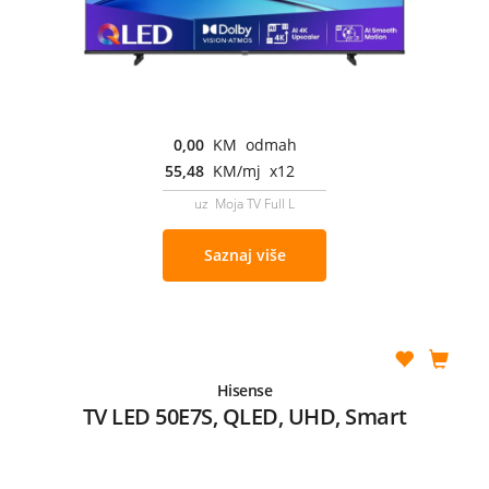
0,00
KM odmah
55,48
KM/mj x12
uz Moja TV Full L
Saznaj više
Hisense
TV LED 50E7S, QLED, UHD, Smart