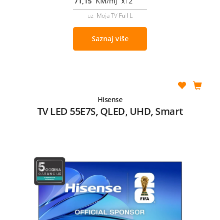
71,15
KM/mj x12
uz Moja TV Full L
Saznaj više
Hisense
TV LED 55E7S, QLED, UHD, Smart