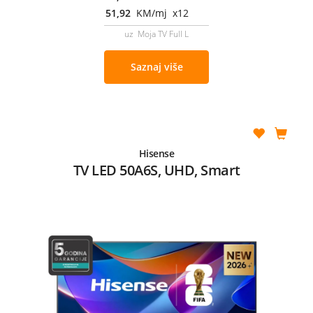
51,92
KM/mj x12
uz Moja TV Full L
Saznaj više
Hisense
TV LED 50A6S, UHD, Smart