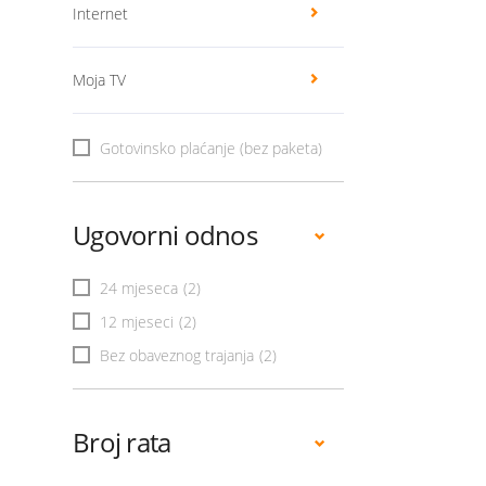
Internet
Moja TV
Gotovinsko plaćanje (bez paketa)
Ugovorni odnos
24 mjeseca
(2)
12 mjeseci
(2)
Bez obaveznog trajanja
(2)
Broj rata