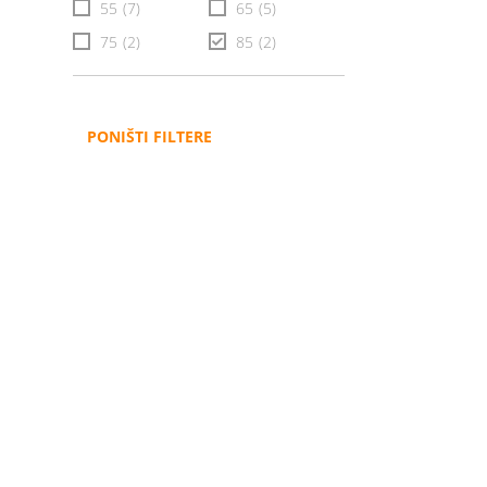
55
(7)
65
(5)
75
(2)
85
(2)
PONIŠTI FILTERE
Administracija
B2B
Nabavke i pozivi
Veleprodaja
Karijera
Partneri
Pristup informacijama
Sponzorstva
Arhiva vijesti
Donacije
Arhiva obavijesti
BH Telecom i SFF – Z
filmske priče