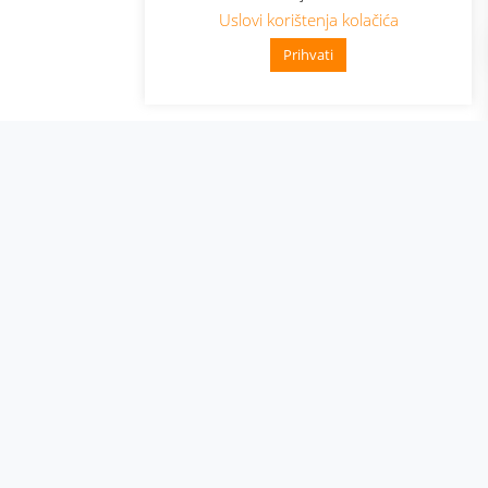
Uslovi korištenja kolačića
Prihvati
👋 Zdravo, kako mogu pomoći?