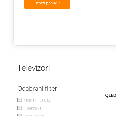
Istraži ponudu
Televizori
Odabrani filteri
QLED
Moja TV Full L
(2)
Hisense
(1)