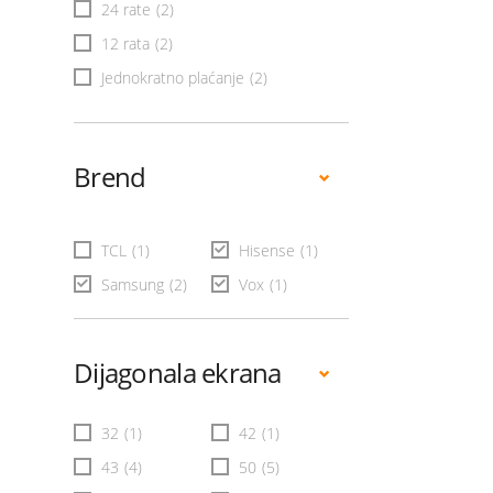
24 rate
(2)
12 rata
(2)
Jednokratno plaćanje
(2)
Brend
TCL
(1)
Hisense
(1)
Samsung
(2)
Vox
(1)
Dijagonala ekrana
32
(1)
42
(1)
43
(4)
50
(5)