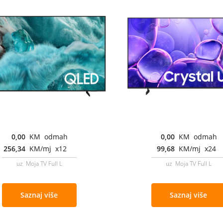
0,00
KM odmah
0,00
KM odmah
256,34
KM/mj x12
99,68
KM/mj x24
uz Moja TV Full L
uz Moja TV Full L
Saznaj više
Saznaj više