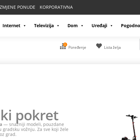
IZMJENE PONUDE
KORPORATIVNA
Internet
Televizija
Dom
Uređaji
Pogodno
0
Poređenje
Lista želja
ki pokret
a
— snažniji modeli, pouzdane
 gradsku vožnju. Za sve koji žele
oz grad.