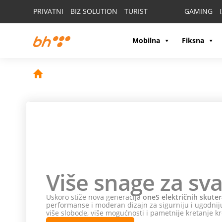
PRIVATNI
BIZ SOLUTION
TURIST
GAMING
Mobilna
Fiksna
Više snage za sva
Uskoro stiže nova generacija
oneS električnih skuter
performanse i moderan dizajn za sigurniju i ugodniju
više slobode, više mogućnosti i pametnije kretanje kr