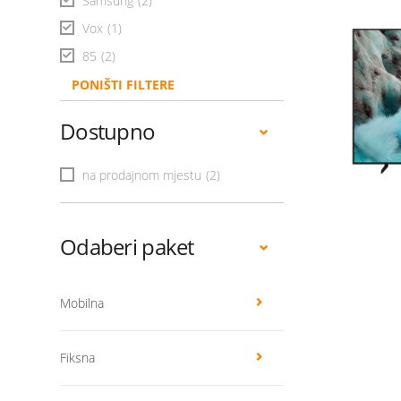
Samsung
(2)
Vox
(1)
85
(2)
PONIŠTI FILTERE
Dostupno
na prodajnom mjestu
(2)
Odaberi paket
Mobilna
Fiksna