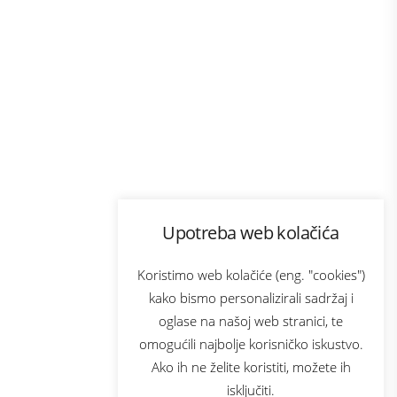
Program lojalnosti
Upotreba web kolačića
com
Bonus plus
sluga
Prijava za newsletter
Koristimo web kolačiće (eng. "cookies")
kako bismo personalizirali sadržaj i
oglase na našoj web stranici, te
elecom
omogućili najbolje korisničko iskustvo.
Ako ih ne želite koristiti, možete ih
isključiti.