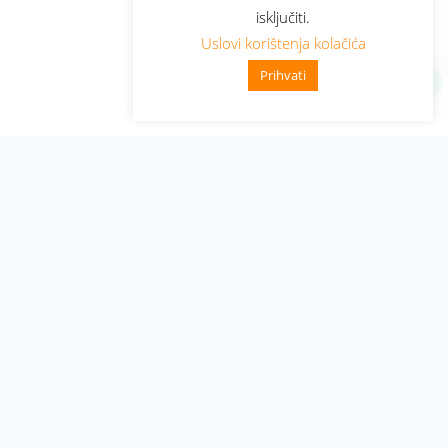
isključiti.
Uslovi korištenja kolačića
Prihvati
Administracija
Nabavke i pozivi
Karijera