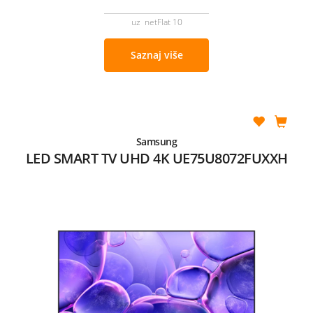
uz netFlat 10
Saznaj više
Samsung
LED SMART TV UHD 4K UE75U8072FUXXH