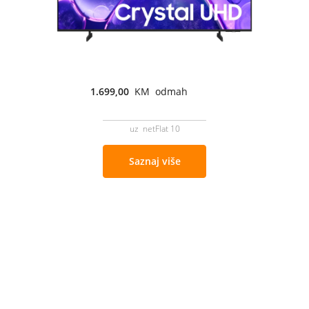
1.699,00
KM odmah
uz netFlat 10
Saznaj više