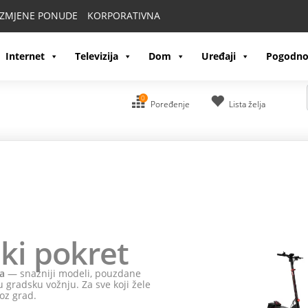
IZMJENE PONUDE
KORPORATIVNA
Internet
Televizija
Dom
Uređaji
Pogodno
0
Poređenje
Lista želja
ki pokret
a
— snažniji modeli, pouzdane
 gradsku vožnju. Za sve koji žele
oz grad.