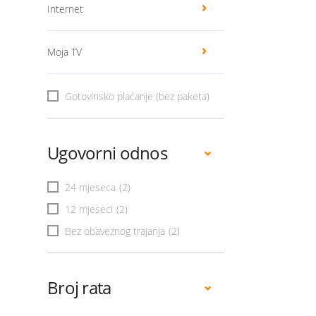
Internet
Moja TV
Gotovinsko plaćanje (bez paketa)
Ugovorni odnos
24 mjeseca
(2)
12 mjeseci
(2)
Bez obaveznog trajanja
(2)
Broj rata