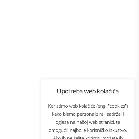
Program lojalnosti
Upotreba web kolačića
com
Bonus plus
sluga
Prijava za newsletter
Koristimo web kolačiće (eng. "cookies")
kako bismo personalizirali sadržaj i
oglase na našoj web stranici, te
elecom
omogućili najbolje korisničko iskustvo.
Ako ih ne želite koristiti, možete ih