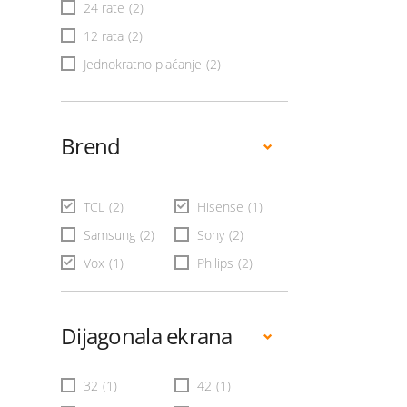
24 rate
(2)
12 rata
(2)
Jednokratno plaćanje
(2)
Brend
TCL
(2)
Hisense
(1)
Samsung
(2)
Sony
(2)
Vox
(1)
Philips
(2)
Dijagonala ekrana
32
(1)
42
(1)