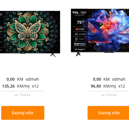
0,00
KM odmah
0,00
KM odmah
135,26
KM/mj x12
96,80
KM/mj x12
uz Extra L
uz Extra L
Saznaj više
Saznaj više