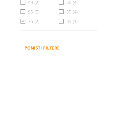
43
(2)
50
(4)
55
(5)
65
(4)
75
(2)
85
(1)
PONIŠTI FILTERE
Administracija
B2B
Nabavke i pozivi
Veleprodaja
Karijera
Partneri
Pristup informacijama
Sponzorstva
Arhiva vijesti
Donacije
Arhiva obavijesti
BH Telecom i SFF – Z