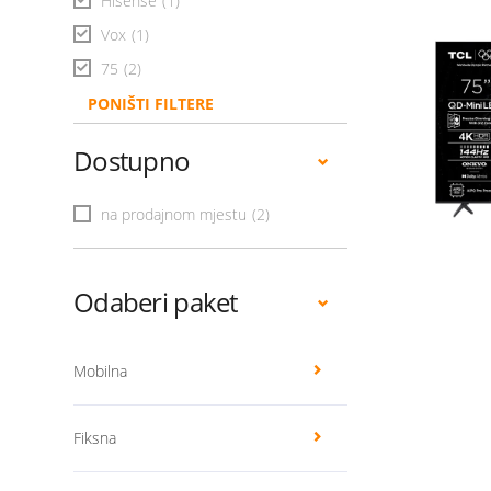
Hisense
(1)
Vox
(1)
75
(2)
PONIŠTI FILTERE
Dostupno
na prodajnom mjestu
(2)
Odaberi paket
Mobilna
Fiksna