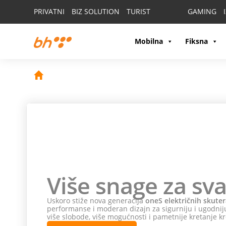
PRIVATNI
BIZ SOLUTION
TURIST
GAMING
Mobilna
Fiksna
Više snage za sva
Uskoro stiže nova generacija
oneS električnih skuter
performanse i moderan dizajn za sigurniju i ugodniju
više slobode, više mogućnosti i pametnije kretanje kr