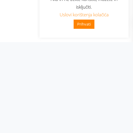
isključiti.
Uslovi korištenja kolačića
Prihvati
👋 Zdravo, kako mogu pomoći?