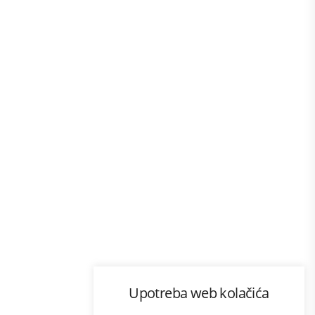
Program lojalnosti
Upotreba web kolačića
com
Bonus plus