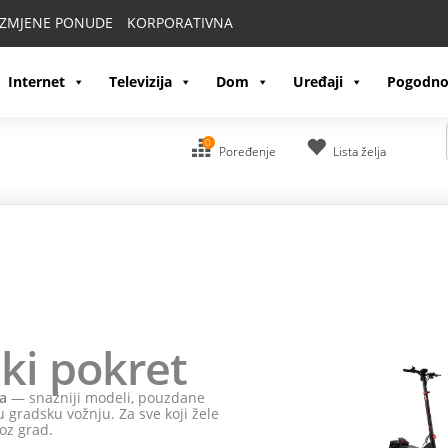
IZMJENE PONUDE
KORPORATIVNA
Internet
Televizija
Dom
Uređaji
Pogodno
0
Poređenje
Lista želja
ki pokret
a
— snažniji modeli, pouzdane
 gradsku vožnju. Za sve koji žele
oz grad.