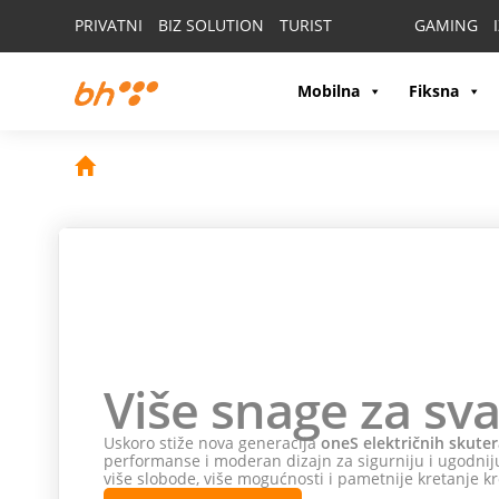
PRIVATNI
BIZ SOLUTION
TURIST
GAMING
Mobilna
Fiksna
Više snage za sva
Uskoro stiže nova generacija
oneS električnih skuter
performanse i moderan dizajn za sigurniju i ugodniju
više slobode, više mogućnosti i pametnije kretanje kr