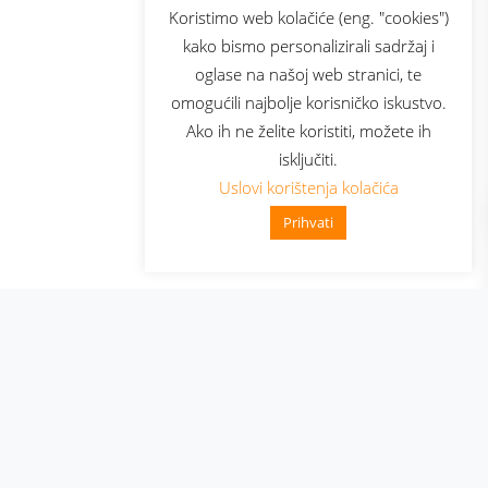
sluga
Prijava za newsletter
Koristimo web kolačiće (eng. "cookies")
kako bismo personalizirali sadržaj i
oglase na našoj web stranici, te
elecom
omogućili najbolje korisničko iskustvo.
Ako ih ne želite koristiti, možete ih
isključiti.
Uslovi korištenja kolačića
Prihvati
👋 Zdravo, kako mogu pomoći