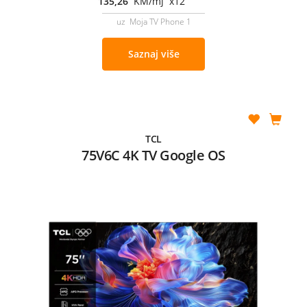
135,26
KM/mj x12
uz Moja TV Phone 1
Saznaj više
TCL
75V6C 4K TV Google OS