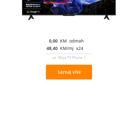
0,00
KM odmah
48,40
KM/mj x24
uz Moja TV Phone 1
Saznaj više