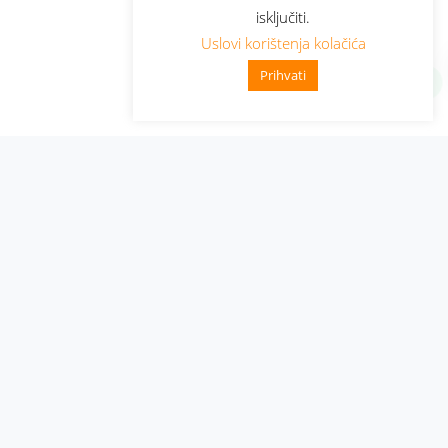
isključiti.
Uslovi korištenja kolačića
Prihvati
Administracija
Nabavke i pozivi
Karijera