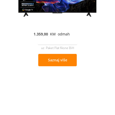
1.359,00
KM odmah
uz Paket Flat fiksne BiH
Saznaj više