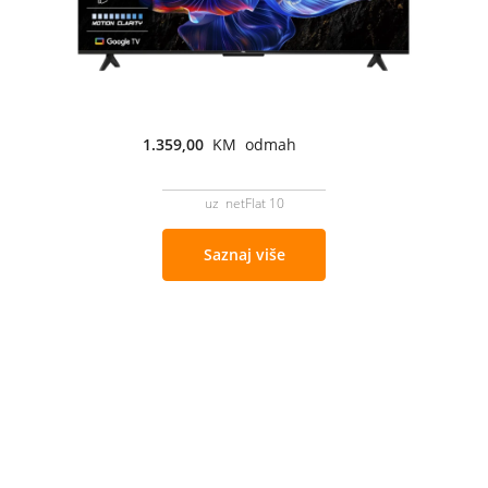
1.359,00
KM odmah
uz netFlat 10
Saznaj više