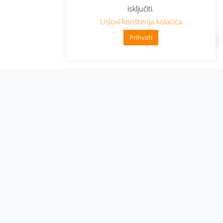
isključiti.
Uslovi korištenja kolačića
Prihvati
Administracija
Nabavke i pozivi
Karijera