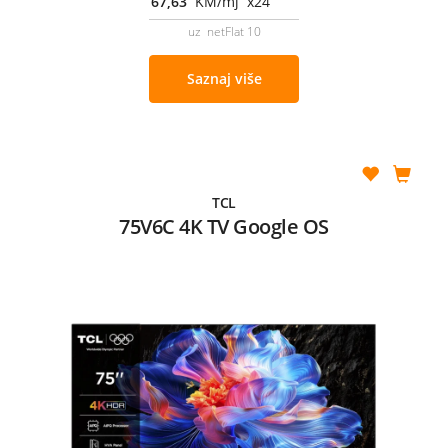
67,63
KM/mj x24
uz netFlat 10
Saznaj više
TCL
75V6C 4K TV Google OS