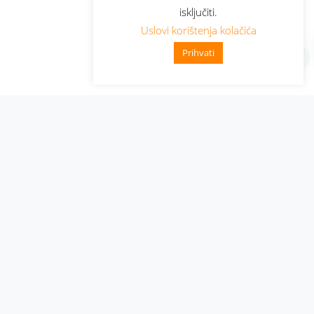
isključiti.
Uslovi korištenja kolačića
Prihvati
Administracija
Nabavke i pozivi
Karijera