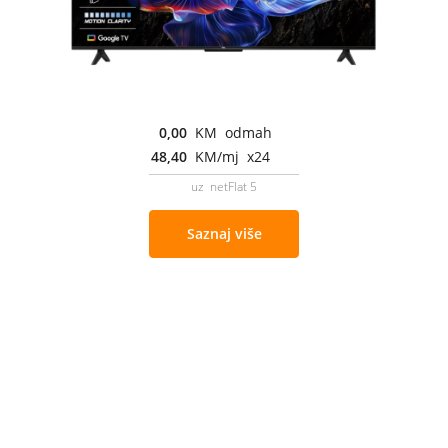
0,00
KM odmah
48,40
KM/mj x24
uz netFlat 5
Saznaj više