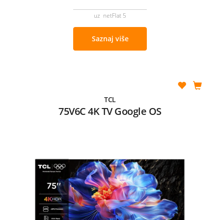
uz netFlat 5
Saznaj više
TCL
75V6C 4K TV Google OS