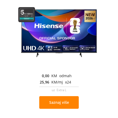
0,00
KM odmah
25,96
KM/mj x24
uz Extra L
Saznaj više