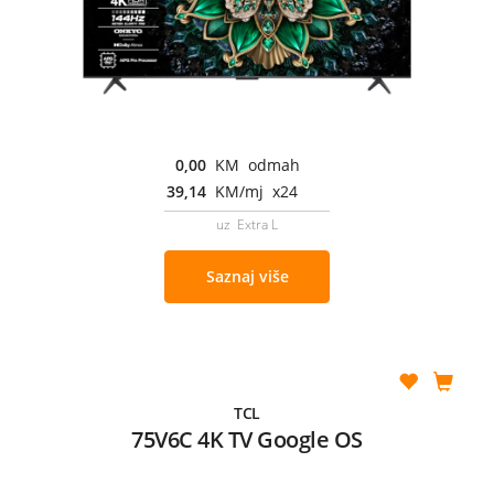
0,00
KM odmah
39,14
KM/mj x24
uz Extra L
Saznaj više
TCL
75V6C 4K TV Google OS