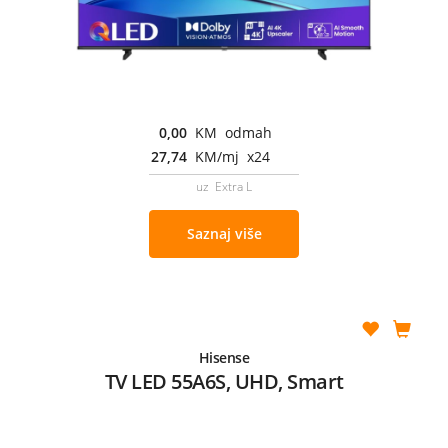
0,00
KM odmah
27,74
KM/mj x24
uz Extra L
Saznaj više
Hisense
TV LED 55A6S, UHD, Smart