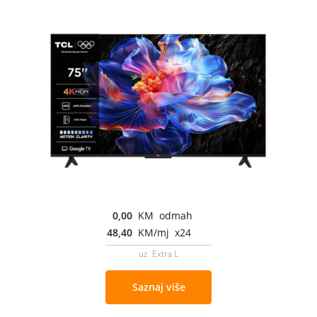
0,00
KM odmah
48,40
KM/mj x24
uz Extra L
Saznaj više