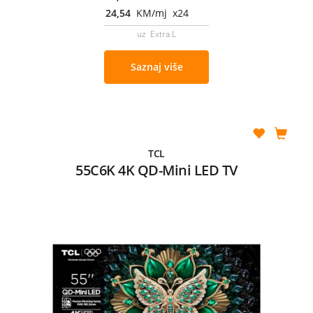
24,54
KM/mj x24
uz Extra L
Saznaj više
TCL
55C6K 4K QD-Mini LED TV