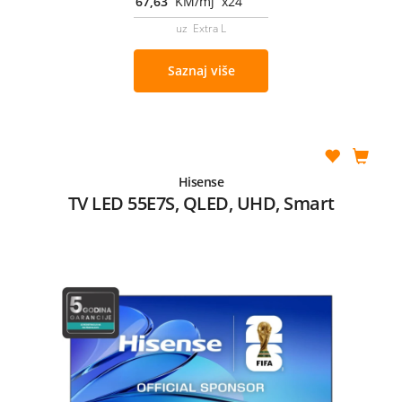
67,63
KM/mj x24
uz Extra L
Saznaj više
Hisense
TV LED 55E7S, QLED, UHD, Smart