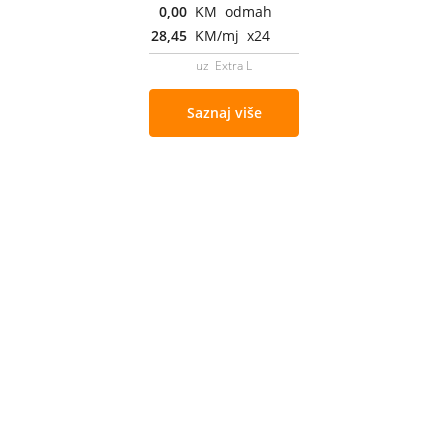
0,00
KM odmah
28,45
KM/mj x24
uz Extra L
Saznaj više