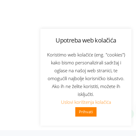
Upotreba web kolačića
Koristimo web kolačiće (eng. "cookies")
kako bismo personalizirali sadržaj i
oglase na našoj web stranici, te
omogućili najbolje korisničko iskustvo.
Ako ih ne želite koristiti, možete ih
isključiti.
Uslovi korištenja kolačića
Prihvati