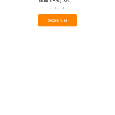
35,58
KM/mj x24
uz Extra L
Saznaj više