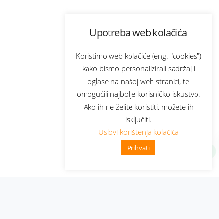
Upotreba web kolačića
Koristimo web kolačiće (eng. "cookies")
kako bismo personalizirali sadržaj i
oglase na našoj web stranici, te
omogućili najbolje korisničko iskustvo.
Ako ih ne želite koristiti, možete ih
isključiti.
Uslovi korištenja kolačića
Prihvati