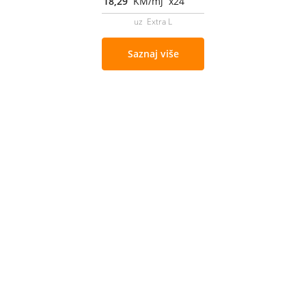
18,29
KM/mj x24
uz Extra L
Saznaj više