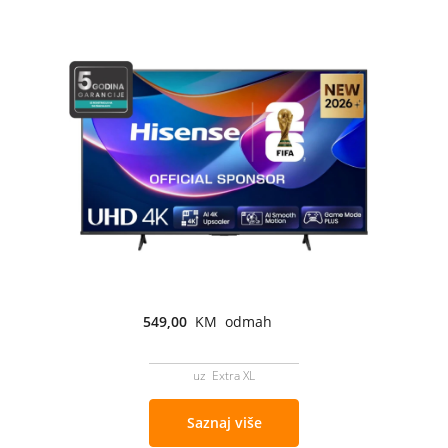
549,00
KM odmah
uz Extra XL
Saznaj više