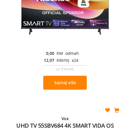
0,00
KM odmah
12,07
KM/mj x24
uz Extra XL
Saznaj više
Vox
UHD TV 55SBV684 4K SMART VIDA OS