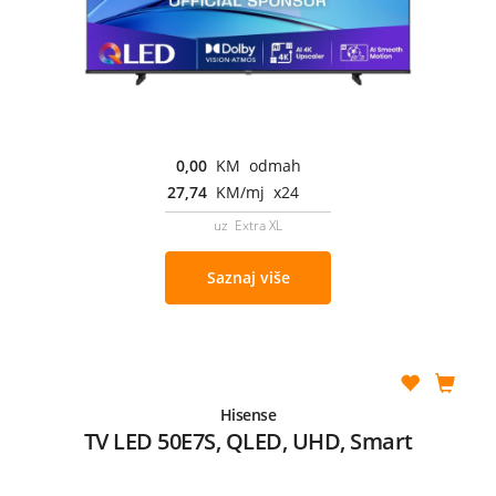
0,00
KM odmah
27,74
KM/mj x24
uz Extra XL
Saznaj više
Hisense
TV LED 50E7S, QLED, UHD, Smart