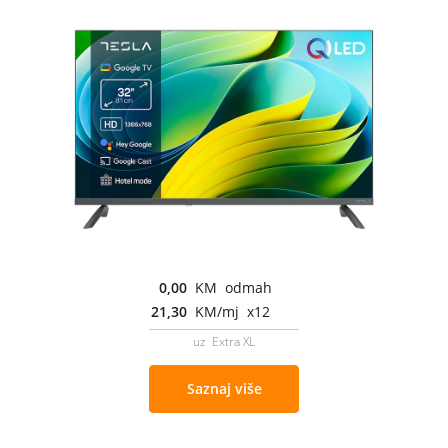
0,00
KM odmah
21,30
KM/mj x12
uz Extra XL
Saznaj više