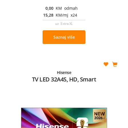
0,00
KM odmah
15,28
KM/mj x24
uz Extra XL
Saznaj više
Hisense
TV LED 32A4S, HD, Smart