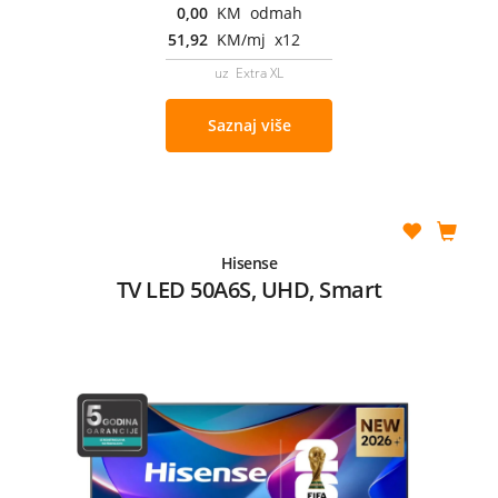
0,00
KM odmah
51,92
KM/mj x12
uz Extra XL
Saznaj više
Hisense
TV LED 50A6S, UHD, Smart