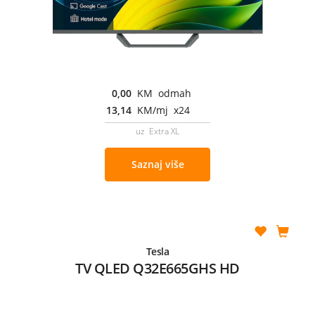
0,00
KM odmah
13,14
KM/mj x24
uz Extra XL
Saznaj više
Tesla
TV QLED Q32E665GHS HD