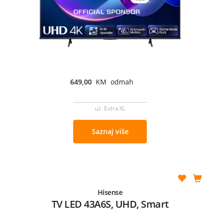
649,00
KM odmah
uz Extra XL
Saznaj više
Hisense
TV LED 43A6S, UHD, Smart