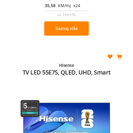
35,58
KM/mj x24
uz Extra XL
Saznaj više
Hisense
TV LED 55E7S, QLED, UHD, Smart