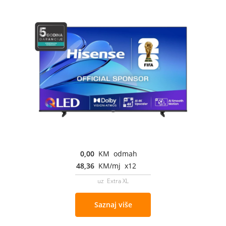
0,00
KM odmah
48,36
KM/mj x12
uz Extra XL
Saznaj više