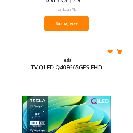
13,31
KM/mj x24
uz Extra XL
Saznaj više
Tesla
TV QLED Q40E665GFS FHD