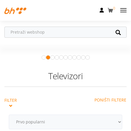
0
Mobilna
Fiksna
Ne propusti
HONOR poklone!
Internet
Uz
HONOR 600, 600 Pro i Magic 8
Pro
od 04.08.–31.08. očekuju te
Televizija
super pokloni!
Istraži ponudu
Dom
Televizori
Uređaji
Pogodnosti
PONIŠTI FILTERE
FILTER
Akcije
Podrška