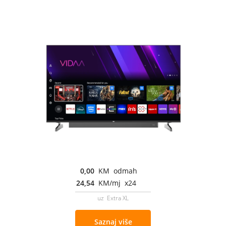
0,00
KM odmah
24,54
KM/mj x24
uz Extra XL
Saznaj više