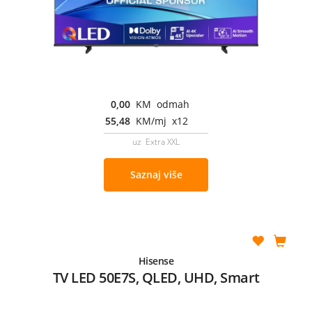
0,00
KM odmah
55,48
KM/mj x12
uz Extra XXL
Saznaj više
Hisense
TV LED 50E7S, QLED, UHD, Smart