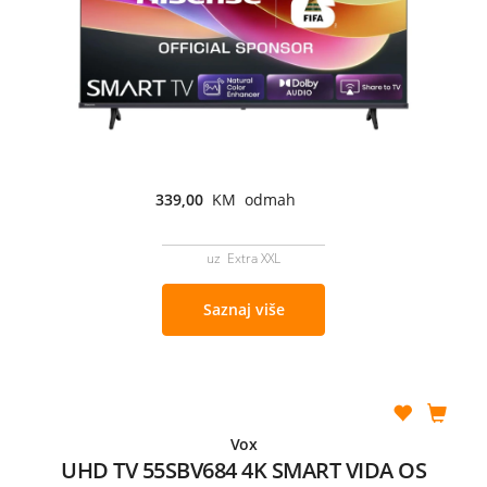
339,00
KM odmah
uz Extra XXL
Saznaj više
Vox
UHD TV 55SBV684 4K SMART VIDA OS