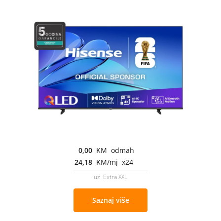
0,00
KM odmah
24,18
KM/mj x24
uz Extra XXL
Saznaj više