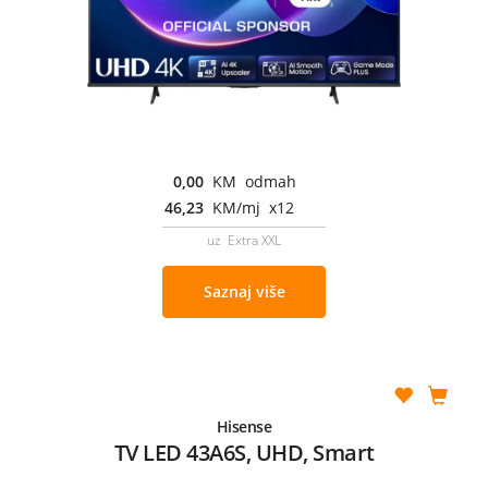
0,00
KM odmah
46,23
KM/mj x12
uz Extra XXL
Saznaj više
Hisense
TV LED 43A6S, UHD, Smart