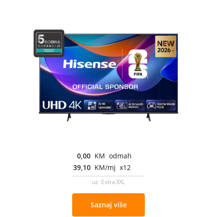
0,00
KM odmah
39,10
KM/mj x12
uz Extra XXL
Saznaj više