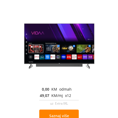
0,00
KM odmah
49,07
KM/mj x12
uz Extra XXL
Saznaj više