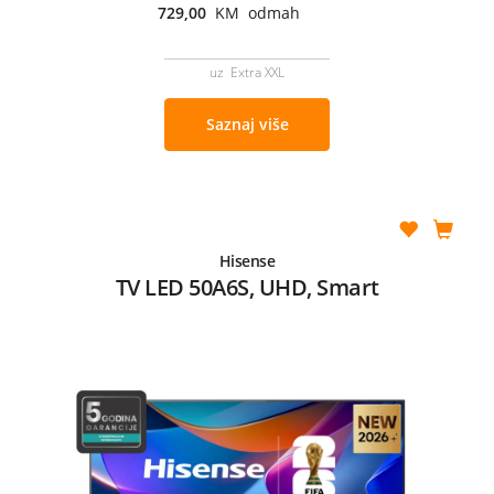
729,00
KM odmah
uz Extra XXL
Saznaj više
Hisense
TV LED 50A6S, UHD, Smart