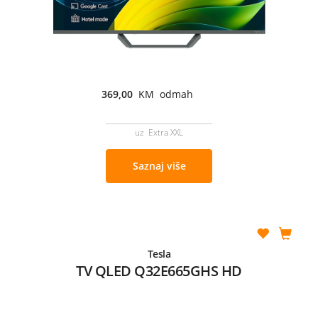
369,00
KM odmah
uz Extra XXL
Saznaj više
Tesla
TV QLED Q32E665GHS HD