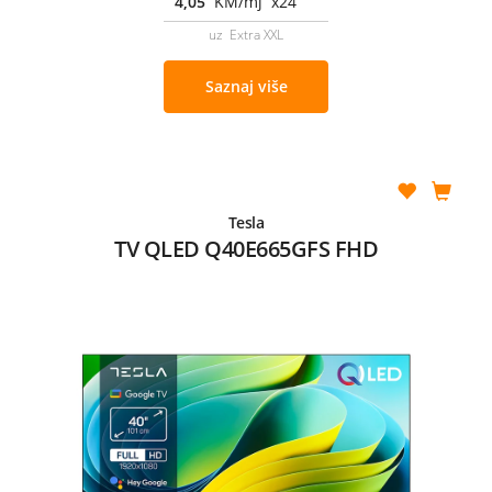
4,05
KM/mj x24
uz Extra XXL
Saznaj više
Tesla
TV QLED Q40E665GFS FHD