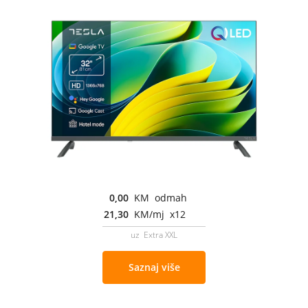
0,00
KM odmah
21,30
KM/mj x12
uz Extra XXL
Saznaj više