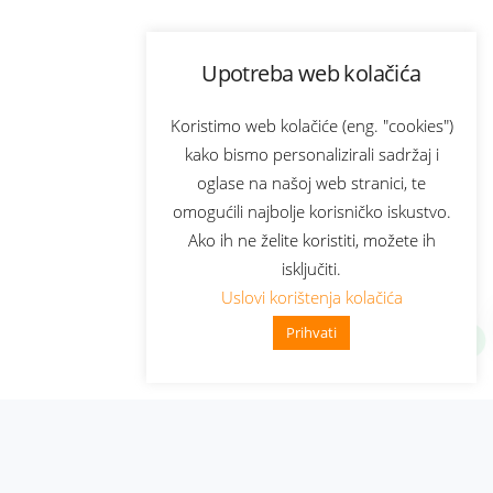
Upotreba web kolačića
Koristimo web kolačiće (eng. "cookies")
kako bismo personalizirali sadržaj i
oglase na našoj web stranici, te
omogućili najbolje korisničko iskustvo.
Ako ih ne želite koristiti, možete ih
isključiti.
Uslovi korištenja kolačića
Prihvati