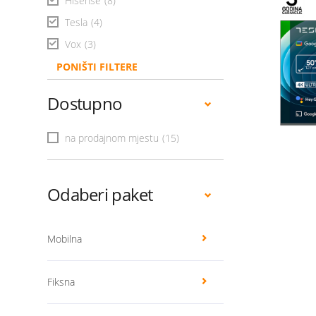
Hisense
(8)
Tesla
(4)
Vox
(3)
PONIŠTI FILTERE
Dostupno
na prodajnom mjestu
(15)
Odaberi paket
Mobilna
Fiksna