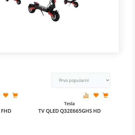
R
m
M
v
Tesla
 FHD
TV QLED Q32E665GHS HD