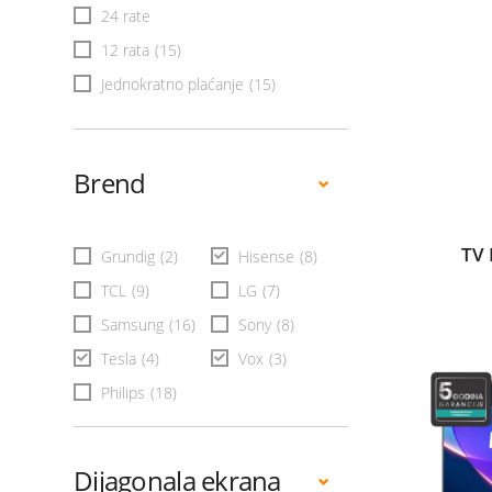
24 rate
12 rata
(15)
Jednokratno plaćanje
(15)
Brend
TV 
Grundig
(2)
Hisense
(8)
TCL
(9)
LG
(7)
Samsung
(16)
Sony
(8)
Tesla
(4)
Vox
(3)
Philips
(18)
Dijagonala ekrana