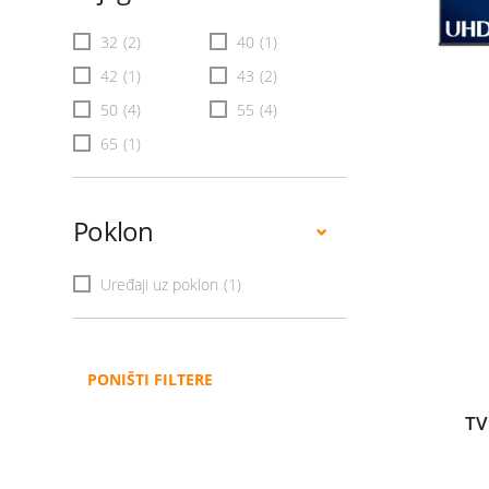
32
(2)
40
(1)
42
(1)
43
(2)
50
(4)
55
(4)
65
(1)
Poklon
Uređaji uz poklon
(1)
PONIŠTI FILTERE
TV