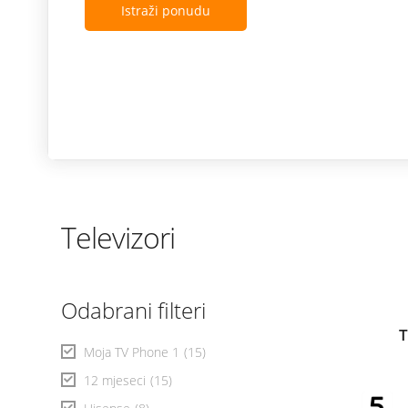
Istraži ponudu
Televizori
Odabrani filteri
T
Moja TV Phone 1
(15)
12 mjeseci
(15)