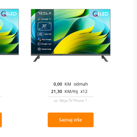
0,00
KM odmah
21,30
KM/mj x12
uz Moja TV Phone 1
Saznaj više