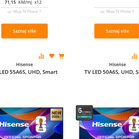
71,15
KM/mj x12
uz Moja TV Phone 1
uz Moja TV Phone 1
Saznaj više
Saznaj više
Hisense
Hisense
LED 55A6S, UHD, Smart
TV LED 50A6S, UHD, 