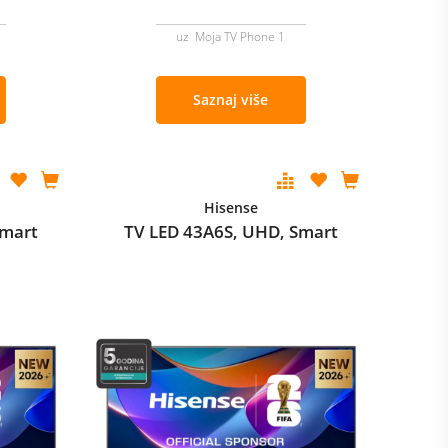
uz Moja TV Phone 1
Saznaj više
Hisense
Smart
TV LED 43A6S, UHD, Smart