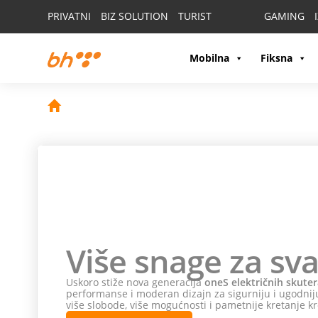
PRIVATNI
BIZ SOLUTION
TURIST
GAMING
Mobilna
Fiksna
Više snage za sva
Uskoro stiže nova generacija
oneS električnih skuter
performanse i moderan dizajn za sigurniju i ugodniju
više slobode, više mogućnosti i pametnije kretanje kr