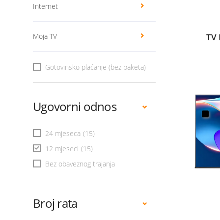
Internet
Moja TV
TV 
Gotovinsko plaćanje (bez paketa)
Ugovorni odnos
24 mjeseca
(15)
12 mjeseci
(15)
Bez obaveznog trajanja
Broj rata