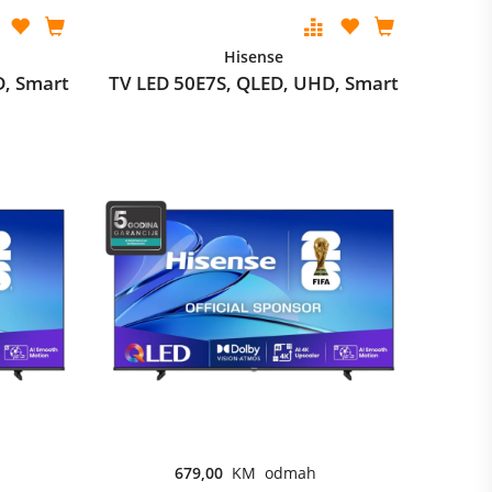
Hisense
D, Smart
TV LED 50E7S, QLED, UHD, Smart
679,00
KM odmah