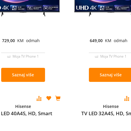
729,00
KM odmah
649,00
KM odmah
uz Moja TV Phone 1
uz Moja TV Phone 1
Saznaj više
Saznaj više
Hisense
Hisense
 LED 40A4S, HD, Smart
TV LED 32A4S, HD, S