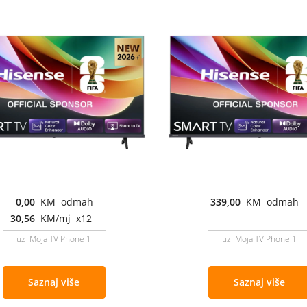
0,00
KM odmah
339,00
KM odmah
30,56
KM/mj x12
uz Moja TV Phone 1
uz Moja TV Phone 1
Saznaj više
Saznaj više