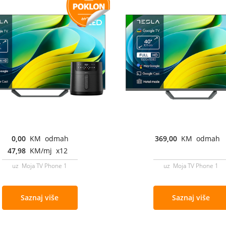
0,00
KM odmah
369,00
KM odmah
47,98
KM/mj x12
uz Moja TV Phone 1
uz Moja TV Phone 1
Saznaj više
Saznaj više