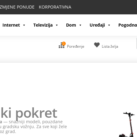
IZMJENE PONUDE
KORPORATIVNA
Internet
Televizija
Dom
Uređaji
Pogodno
0
Poređenje
Lista želja
ki pokret
a
— snažniji modeli, pouzdane
 gradsku vožnju. Za sve koji žele
oz grad.