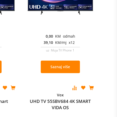
0,00
KM odmah
39,10
KM/mj x12
uz Moja TV Phone 1
Saznaj više
Vox
mart
UHD TV 55SBV684 4K SMART
VIDA OS