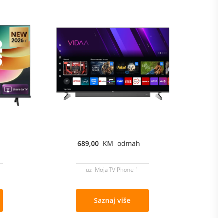
689,00
KM odmah
uz Moja TV Phone 1
Saznaj više