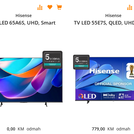
Hisense
Hisense
LED 65A6S, UHD, Smart
TV LED 55E7S, QLED, UH
0,00
KM odmah
779,00
KM odmah