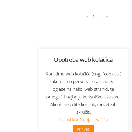
«
1
2
»
Program lojalnosti
Upotreba web kolačića
com
Bonus plus
sluga
Prijava za newsletter
Koristimo web kolačiće (eng. "cookies")
kako bismo personalizirali sadržaj i
oglase na našoj web stranici, te
elecom
omogućili najbolje korisničko iskustvo.
Ako ih ne želite koristiti, možete ih
isključiti.
Uslovi korištenja kolačića
Prihvati
👋 Zdravo, kako mogu pomoći?