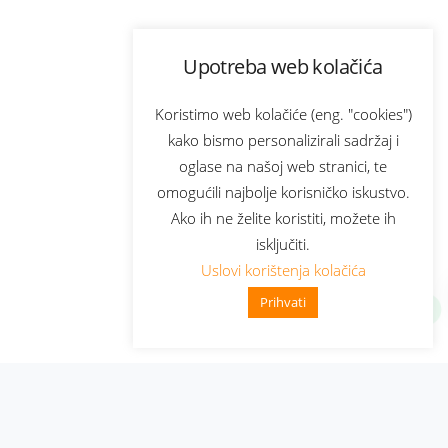
Upotreba web kolačića
Koristimo web kolačiće (eng. "cookies")
kako bismo personalizirali sadržaj i
oglase na našoj web stranici, te
omogućili najbolje korisničko iskustvo.
Ako ih ne želite koristiti, možete ih
isključiti.
Uslovi korištenja kolačića
Prihvati