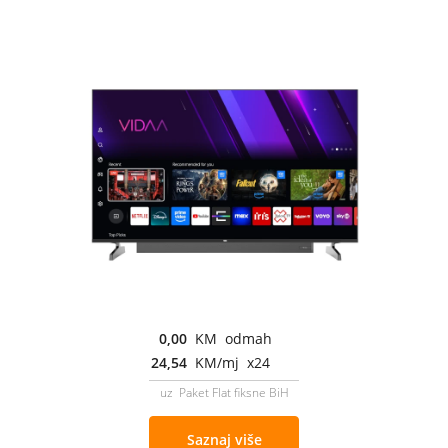
0,00
KM odmah
24,54
KM/mj x24
uz Paket Flat fiksne BiH
Saznaj više