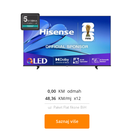
0,00
KM odmah
48,36
KM/mj x12
uz Paket Flat fiksne BiH
Saznaj više