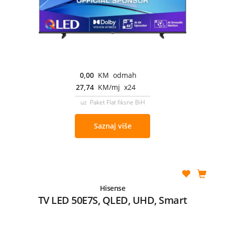
0,00
KM odmah
27,74
KM/mj x24
uz Paket Flat fiksne BiH
Saznaj više
Hisense
TV LED 50E7S, QLED, UHD, Smart