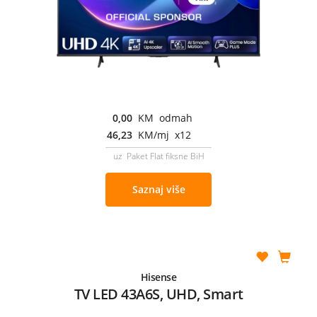
0,00
KM odmah
46,23
KM/mj x12
uz Paket Flat fiksne BiH
Saznaj više
Hisense
TV LED 43A6S, UHD, Smart