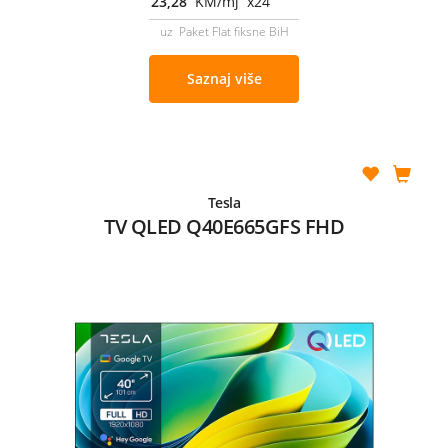
23,28
KM/mj x24
uz Paket Flat fiksne BiH
Saznaj više
Tesla
TV QLED Q40E665GFS FHD