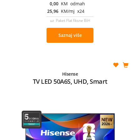
0,00
KM odmah
25,96
KM/mj x24
uz Paket Flat fiksne BiH
Saznaj više
Hisense
TV LED 50A6S, UHD, Smart