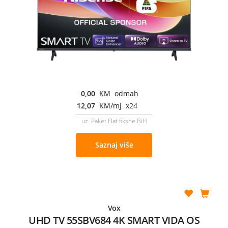
0,00
KM odmah
12,07
KM/mj x24
uz Paket Flat fiksne BiH
Saznaj više
Vox
UHD TV 55SBV684 4K SMART VIDA OS