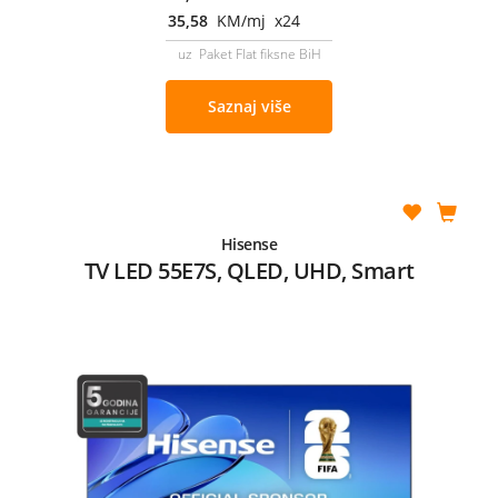
35,58
KM/mj x24
uz Paket Flat fiksne BiH
Saznaj više
Hisense
TV LED 55E7S, QLED, UHD, Smart