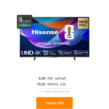
0,00
KM odmah
19,55
KM/mj x24
uz Paket Flat fiksne BiH
Saznaj više