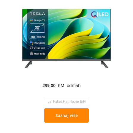
299,00
KM odmah
uz Paket Flat fiksne BiH
Saznaj više