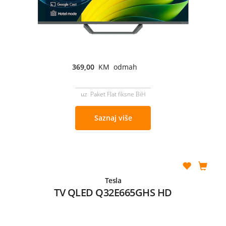
369,00
KM odmah
uz Paket Flat fiksne BiH
Saznaj više
Tesla
TV QLED Q32E665GHS HD