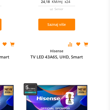
24,18
KM/mj x24
uz Senior
Saznaj više
Hisense
Smart
TV LED 43A6S, UHD, Smart