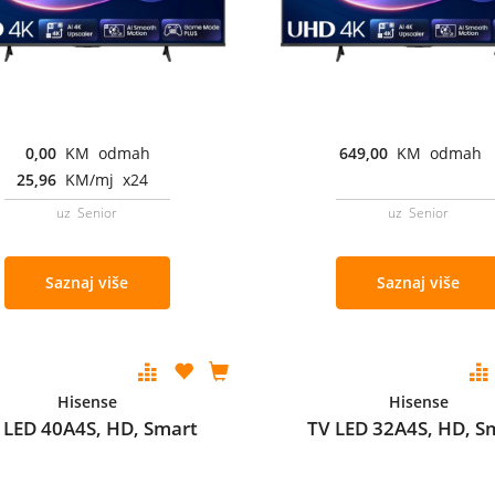
0,00
KM odmah
649,00
KM odmah
25,96
KM/mj x24
uz Senior
uz Senior
Saznaj više
Saznaj više
Hisense
Hisense
 LED 40A4S, HD, Smart
TV LED 32A4S, HD, S