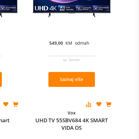
549,00
KM odmah
uz Senior
Saznaj više
Vox
mart
UHD TV 55SBV684 4K SMART
VIDA OS