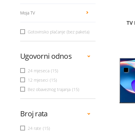
Moja TV
TV 
Gotovinsko plaćanje (bez paketa)
Ugovorni odnos
24 mjeseca
(15)
12 mjeseci
(15)
Bez obaveznog trajanja
(15)
Broj rata
24 rate
(15)