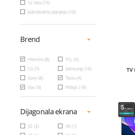
12 rata
(15)
Jednokratno plaćanje
(15)
Brend
Hisense
(8)
TCL
(9)
LG
(7)
Samsung
(16)
TV 
Sony
(8)
Tesla
(4)
Vox
(3)
Philips
(18)
Dijagonala ekrana
32
(2)
40
(1)