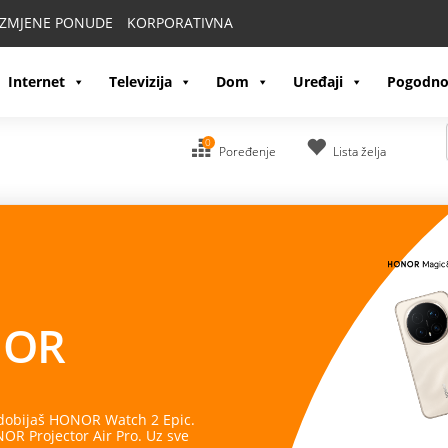
IZMJENE PONUDE
KORPORATIVNA
Internet
Televizija
Dom
Uređaji
Pogodno
0
Poređenje
Lista želja
OR
 dobijaš HONOR Watch 2 Epic.
R Projector Air Pro. Uz sve