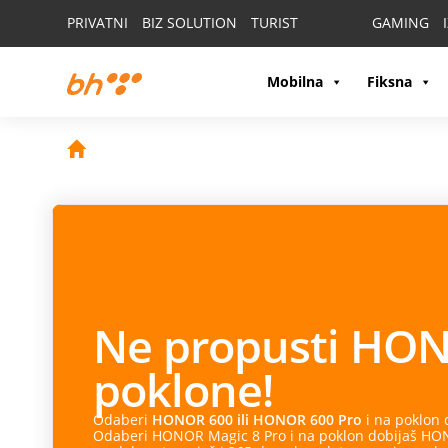
PRIVATNI
BIZ SOLUTION
TURIST
GAMING
Mobilna
Fiksna
Ne propusti
HON
poklone!
Odaberi
HONOR 600 ili HONOR 600 Pro
i na poklon
Odaberi HONOR Magic 8 Pro i na poklon dobijaš HONO