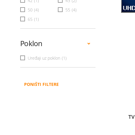
42
(1)
43
(2)
50
(4)
55
(4)
65
(1)
Poklon
Uređaji uz poklon
(1)
PONIŠTI FILTERE
TV