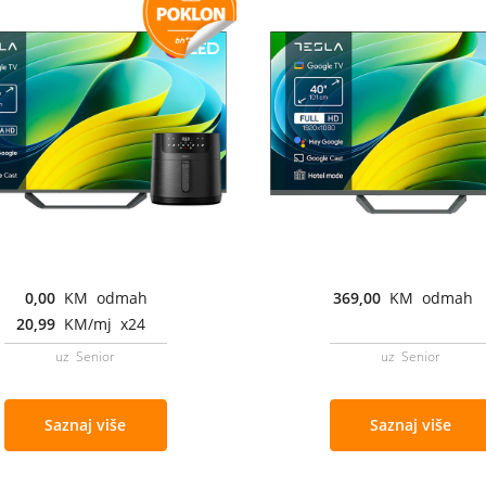
0,00
KM odmah
369,00
KM odmah
20,99
KM/mj x24
uz Senior
uz Senior
Saznaj više
Saznaj više