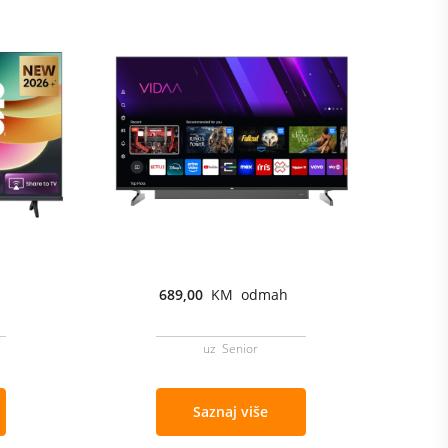
689,00
KM odmah
uz Senior
Saznaj više