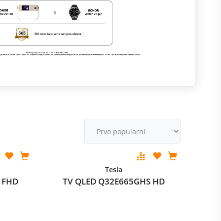
M
v
Tesla
 FHD
TV QLED Q32E665GHS HD