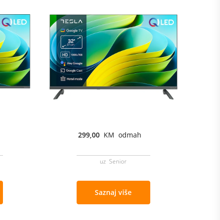
299,00
KM odmah
uz Senior
Saznaj više