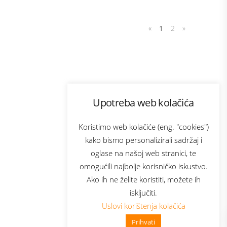
«
1
2
»
Program lojalnosti
Upotreba web kolačića
com
Bonus plus
sluga
Prijava za newsletter
Koristimo web kolačiće (eng. "cookies")
kako bismo personalizirali sadržaj i
oglase na našoj web stranici, te
elecom
omogućili najbolje korisničko iskustvo.
Ako ih ne želite koristiti, možete ih
isključiti.
Uslovi korištenja kolačića
Prihvati
👋 Zdravo, kako mogu pomoći?