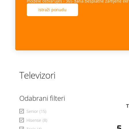
modele ostvaruješ i 365 dana besplatne zamjene ekr
Istraži ponudu
Televizori
Odabrani filteri
T
Senior
(15)
Hisense
(8)