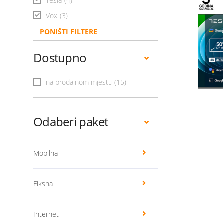
Tesla
(4)
Vox
(3)
PONIŠTI FILTERE
Dostupno
na prodajnom mjestu
(15)
Odaberi paket
Mobilna
Fiksna
Internet