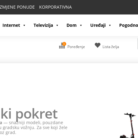
IZMJENE PONUDE
KORPORATIVNA
Internet
Televizija
Dom
Uređaji
Pogodno
0
Poređenje
Lista želja
ki pokret
a
— snažniji modeli, pouzdane
 gradsku vožnju. Za sve koji žele
oz grad.