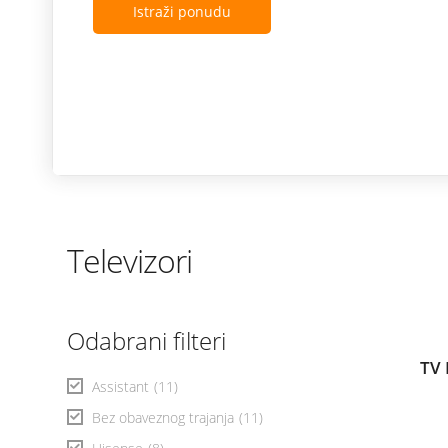
Istraži ponudu
Televizori
Odabrani filteri
TV 
Assistant
(11)
Bez obaveznog trajanja
(11)