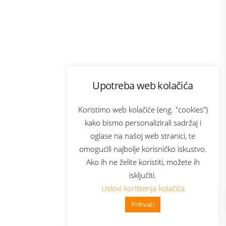
Program lojalnosti
Upotreba web kolačića
com
Bonus plus
sluga
Prijava za newsletter
Koristimo web kolačiće (eng. "cookies")
kako bismo personalizirali sadržaj i
oglase na našoj web stranici, te
elecom
omogućili najbolje korisničko iskustvo.
Ako ih ne želite koristiti, možete ih
isključiti.
Uslovi korištenja kolačića
Prihvati
👋 Zdravo, kako mogu pomoći?