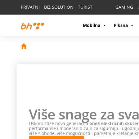
PRIVATNI
BIZ SOLUTION
TURIST
GAMING
Mobilna
Fiksna
Više snage za sva
Uskoro stiže nova generacija
oneS električnih skuter
performanse i moderan dizajn za sigurniju i ugodniju
više slobode, više mogućnosti i pametnije kretanje kr