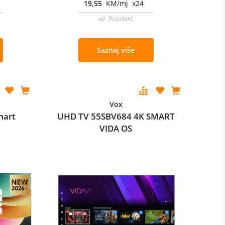
19,55
KM/mj x24
uz Assistant
Saznaj više
Vox
mart
UHD TV 55SBV684 4K SMART
VIDA OS