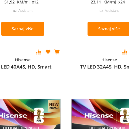
51,92
KM/mj x12
23,11
KM/mj x24
uz Assistant
uz Assistant
Saznaj više
Saznaj više
Hisense
Hisense
 LED 40A4S, HD, Smart
TV LED 32A4S, HD, S