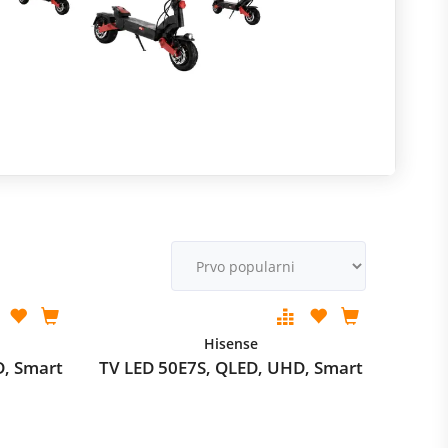
R
m
M
v
Hisense
D, Smart
TV LED 50E7S, QLED, UHD, Smart