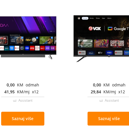
0,00
KM odmah
0,00
KM odmah
41,95
KM/mj x12
29,84
KM/mj x12
uz Assistant
uz Assistant
Saznaj više
Saznaj više