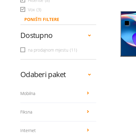
Hisense
(8)
Vox
(3)
PONIŠTI FILTERE
Dostupno
na prodajnom mjestu
(11)
Odaberi paket
Mobilna
Fiksna
Internet