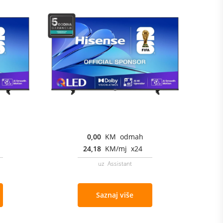
0,00
KM odmah
24,18
KM/mj x24
uz Assistant
Saznaj više