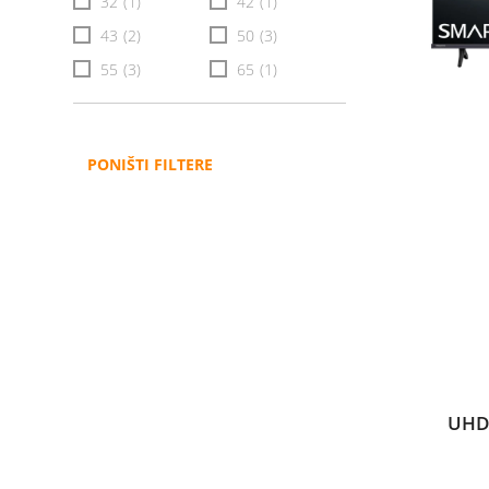
32
(1)
42
(1)
43
(2)
50
(3)
55
(3)
65
(1)
PONIŠTI FILTERE
UHD