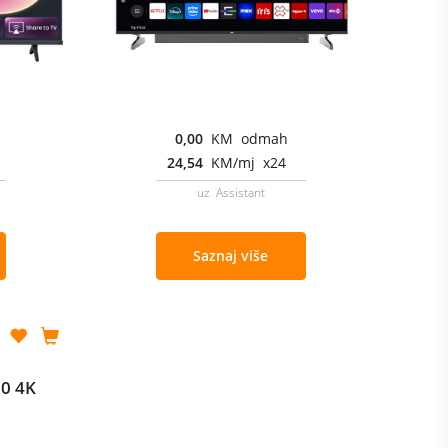
0,00
KM odmah
24,54
KM/mj x24
uz Assistant
Saznaj više
0 4K