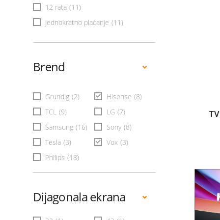
12 rata
(11)
Jednokratno plaćanje
(11)
Brend
Grundig
(2)
Hisense
(8)
TCL
(9)
LG
(7)
TV
Samsung
(16)
Sony
(8)
Tesla
(3)
Vox
(3)
Philips
(18)
Dijagonala ekrana