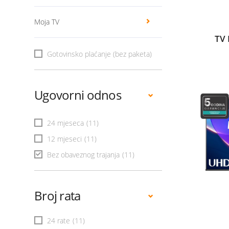
Moja TV
TV 
Gotovinsko plaćanje (bez paketa)
Ugovorni odnos
24 mjeseca
(11)
12 mjeseci
(11)
Bez obaveznog trajanja
(11)
Broj rata
24 rate
(11)