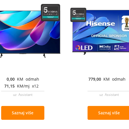
0,00
KM odmah
779,00
KM odmah
71,15
KM/mj x12
uz Assistant
uz Assistant
Saznaj više
Saznaj više