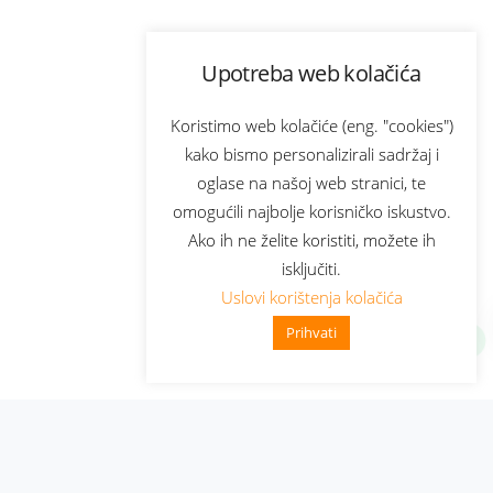
Upotreba web kolačića
Koristimo web kolačiće (eng. "cookies")
kako bismo personalizirali sadržaj i
oglase na našoj web stranici, te
omogućili najbolje korisničko iskustvo.
Ako ih ne želite koristiti, možete ih
isključiti.
Uslovi korištenja kolačića
Prihvati