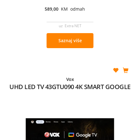
589,00
KM odmah
uz Extra NET
Saznaj više
Vox
UHD LED TV 43GTU090 4K SMART GOOGLE