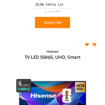
25,96
KM/mj x24
uz Extra NET
Saznaj više
Hisense
TV LED 50A6S, UHD, Smart