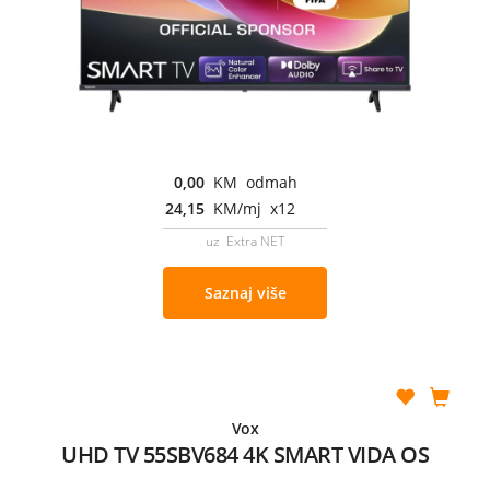
0,00
KM odmah
24,15
KM/mj x12
uz Extra NET
Saznaj više
Vox
UHD TV 55SBV684 4K SMART VIDA OS