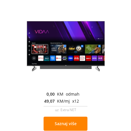
0,00
KM odmah
49,07
KM/mj x12
uz Extra NET
Saznaj više