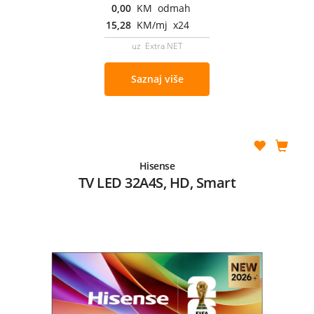
0,00
KM odmah
15,28
KM/mj x24
uz Extra NET
Saznaj više
Hisense
TV LED 32A4S, HD, Smart