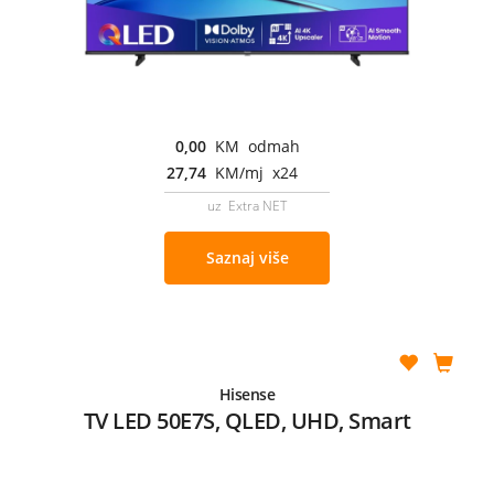
0,00
KM odmah
27,74
KM/mj x24
uz Extra NET
Saznaj više
Hisense
TV LED 50E7S, QLED, UHD, Smart