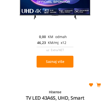
0,00
KM odmah
46,23
KM/mj x12
uz Extra NET
Saznaj više
Hisense
TV LED 43A6S, UHD, Smart