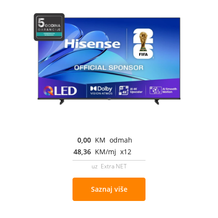
0,00
KM odmah
48,36
KM/mj x12
uz Extra NET
Saznaj više