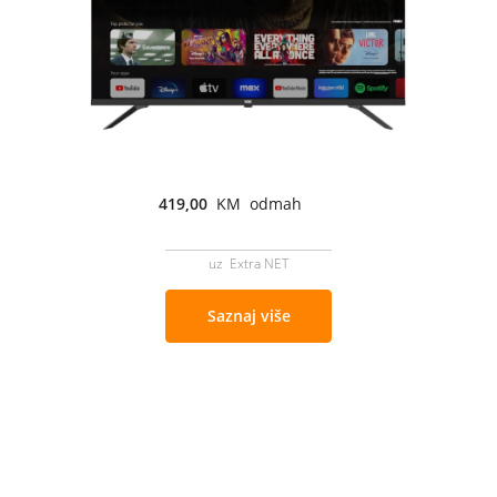
419,00
KM odmah
uz Extra NET
Saznaj više