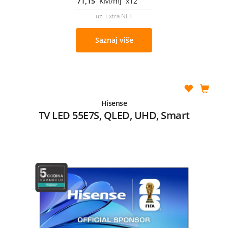
71,15
KM/mj x12
uz Extra NET
Saznaj više
Hisense
TV LED 55E7S, QLED, UHD, Smart