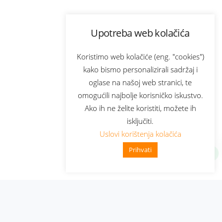
Upotreba web kolačića
Koristimo web kolačiće (eng. "cookies")
kako bismo personalizirali sadržaj i
oglase na našoj web stranici, te
omogućili najbolje korisničko iskustvo.
Ako ih ne želite koristiti, možete ih
isključiti.
Uslovi korištenja kolačića
Prihvati