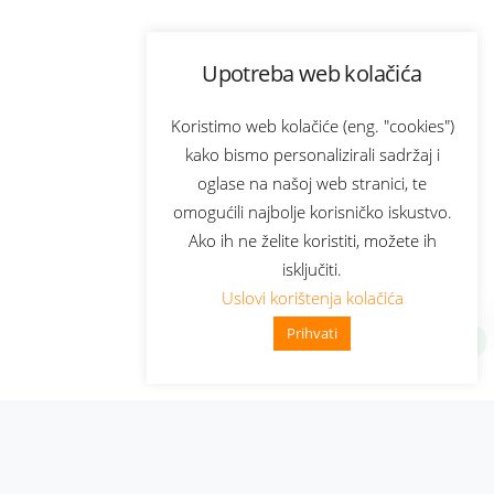
Upotreba web kolačića
Koristimo web kolačiće (eng. "cookies")
kako bismo personalizirali sadržaj i
oglase na našoj web stranici, te
omogućili najbolje korisničko iskustvo.
Ako ih ne želite koristiti, možete ih
isključiti.
Uslovi korištenja kolačića
Prihvati