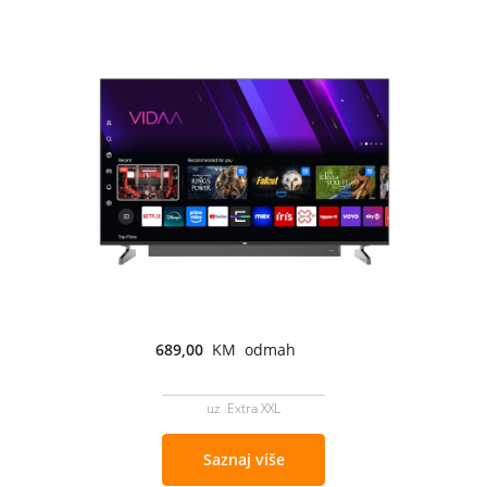
689,00
KM odmah
uz Extra XXL
Saznaj više