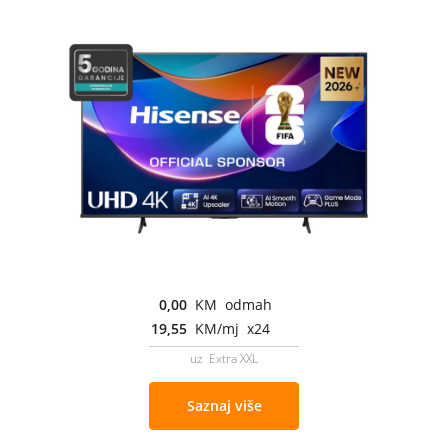
0,00
KM odmah
19,55
KM/mj x24
uz Extra XXL
Saznaj više