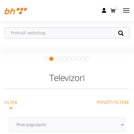
0
Mobilna
Fiksna
Vaš partner u
Internet
pokretu
Apple Watch
– vaš partner za
Televizija
zdraviji i aktivniji život.
Istraži ponudu
Dom
Televizori
Uređaji
Pogodnosti
PONIŠTI FILTERE
FILTER
Akcije
Podrška