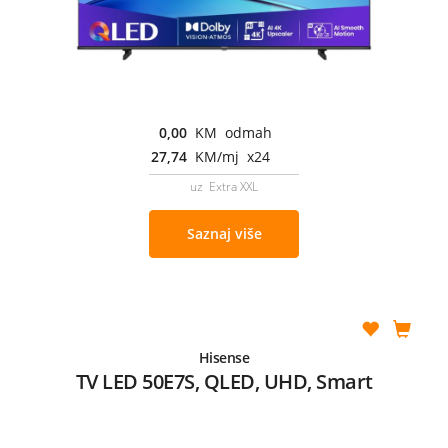
0,00
KM odmah
27,74
KM/mj x24
uz Extra XXL
Saznaj više
Hisense
TV LED 50E7S, QLED, UHD, Smart