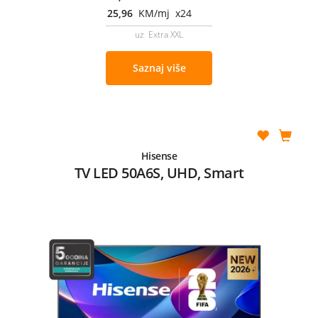
25,96
KM/mj x24
uz Extra XXL
Saznaj više
Hisense
TV LED 50A6S, UHD, Smart