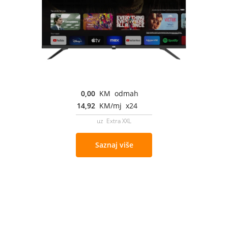
0,00
KM odmah
14,92
KM/mj x24
uz Extra XXL
Saznaj više