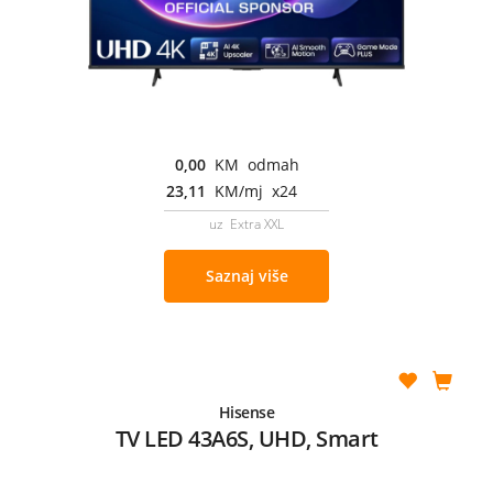
0,00
KM odmah
23,11
KM/mj x24
uz Extra XXL
Saznaj više
Hisense
TV LED 43A6S, UHD, Smart