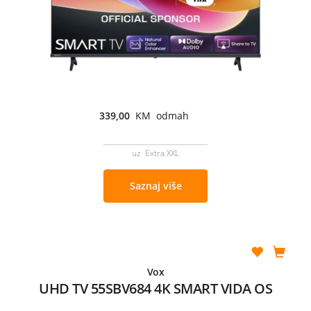
339,00
KM odmah
uz Extra XXL
Saznaj više
Vox
UHD TV 55SBV684 4K SMART VIDA OS