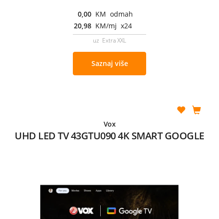
0,00
KM odmah
20,98
KM/mj x24
uz Extra XXL
Saznaj više
Vox
UHD LED TV 43GTU090 4K SMART GOOGLE