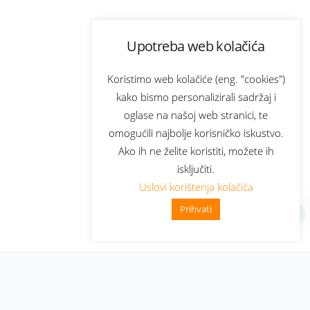
Upotreba web kolačića
Koristimo web kolačiće (eng. "cookies")
kako bismo personalizirali sadržaj i
oglase na našoj web stranici, te
omogućili najbolje korisničko iskustvo.
Ako ih ne želite koristiti, možete ih
isključiti.
Uslovi korištenja kolačića
Prihvati