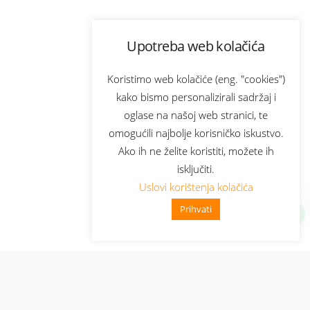
Upotreba web kolačića
Koristimo web kolačiće (eng. "cookies")
kako bismo personalizirali sadržaj i
oglase na našoj web stranici, te
omogućili najbolje korisničko iskustvo.
Ako ih ne želite koristiti, možete ih
isključiti.
Uslovi korištenja kolačića
Prihvati