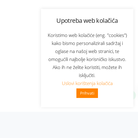
Upotreba web kolačića
Koristimo web kolačiće (eng. "cookies")
kako bismo personalizirali sadržaj i
oglase na našoj web stranici, te
omogućili najbolje korisničko iskustvo.
Ako ih ne želite koristiti, možete ih
isključiti.
Uslovi korištenja kolačića
Prihvati