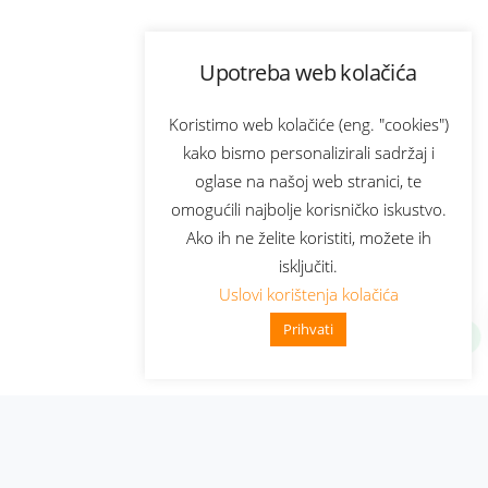
Upotreba web kolačića
Koristimo web kolačiće (eng. "cookies")
kako bismo personalizirali sadržaj i
oglase na našoj web stranici, te
omogućili najbolje korisničko iskustvo.
Ako ih ne želite koristiti, možete ih
isključiti.
Uslovi korištenja kolačića
Prihvati