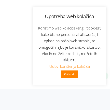
Upotreba web kolačića
Koristimo web kolačiće (eng. "cookies")
kako bismo personalizirali sadržaj i
oglase na našoj web stranici, te
omogućili najbolje korisničko iskustvo.
Ako ih ne želite koristiti, možete ih
isključiti.
Uslovi korištenja kolačića
Prihvati