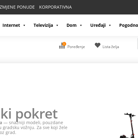
IZMJENE PONUDE
KORPORATIVNA
Internet
Televizija
Dom
Uređaji
Pogodno
0
Poređenje
Lista želja
ki pokret
a
— snažniji modeli, pouzdane
 gradsku vožnju. Za sve koji žele
oz grad.