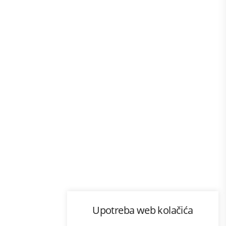
Program lojalnosti
Upotreba web kolačića
com
Bonus plus