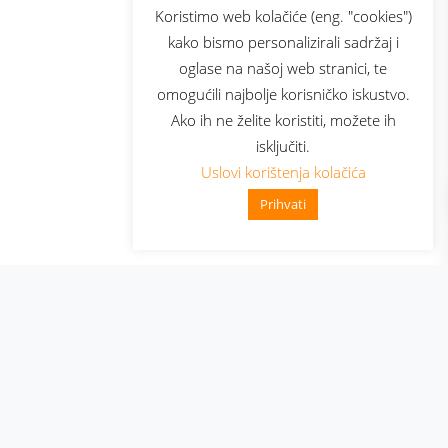
sluga
Prijava za newsletter
Koristimo web kolačiće (eng. "cookies")
kako bismo personalizirali sadržaj i
oglase na našoj web stranici, te
elecom
omogućili najbolje korisničko iskustvo.
Ako ih ne želite koristiti, možete ih
isključiti.
Uslovi korištenja kolačića
Prihvati
👋 Zdravo, kako mogu pomoći