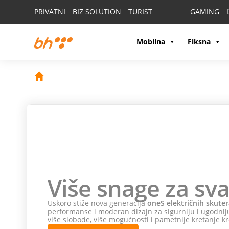
PRIVATNI
BIZ SOLUTION
TURIST
GAMING
Mobilna
Fiksna
Više snage za sva
Uskoro stiže nova generacija
oneS električnih skuter
performanse i moderan dizajn za sigurniju i ugodniju
više slobode, više mogućnosti i pametnije kretanje kr