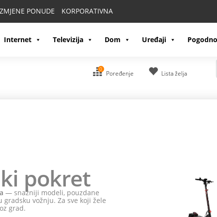
IZMJENE PONUDE
KORPORATIVNA
Internet
Televizija
Dom
Uređaji
Pogodno
0
Poređenje
Lista želja
ki pokret
a
— snažniji modeli, pouzdane
 gradsku vožnju. Za sve koji žele
oz grad.