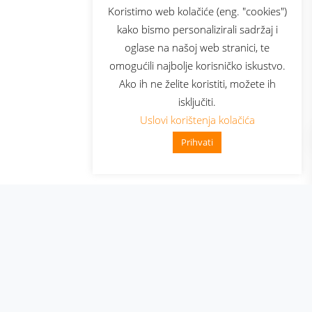
sluga
Prijava za newsletter
Koristimo web kolačiće (eng. "cookies")
kako bismo personalizirali sadržaj i
oglase na našoj web stranici, te
elecom
omogućili najbolje korisničko iskustvo.
Ako ih ne želite koristiti, možete ih
isključiti.
Uslovi korištenja kolačića
Prihvati
👋 Zdravo, kako mogu pomoći