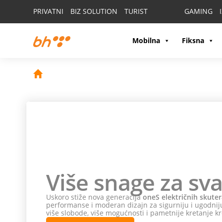
PRIVATNI
BIZ SOLUTION
TURIST
GAMING
Mobilna
Fiksna
Više snage za sva
Uskoro stiže nova generacija
oneS električnih skuter
performanse i moderan dizajn za sigurniju i ugodniju
više slobode, više mogućnosti i pametnije kretanje kr