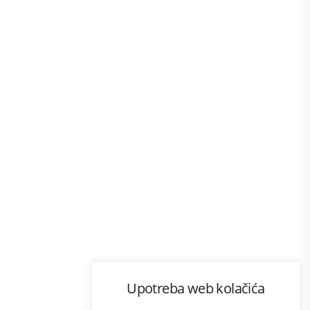
Program lojalnosti
Upotreba web kolačića
com
Bonus plus