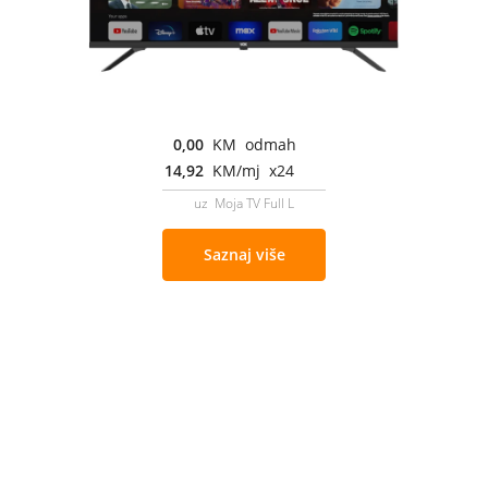
0,00
KM odmah
14,92
KM/mj x24
uz Moja TV Full L
Saznaj više