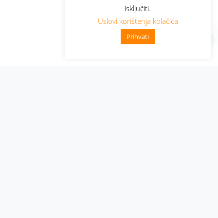
isključiti.
Uslovi korištenja kolačića
Prihvati
Administracija
Nabavke i pozivi
Karijera