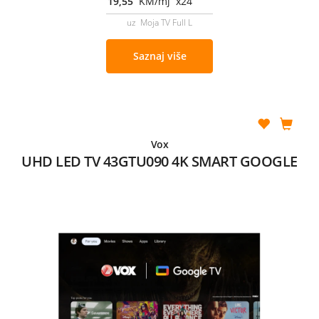
19,55
KM/mj x24
uz Moja TV Full L
Saznaj više
Vox
UHD LED TV 43GTU090 4K SMART GOOGLE