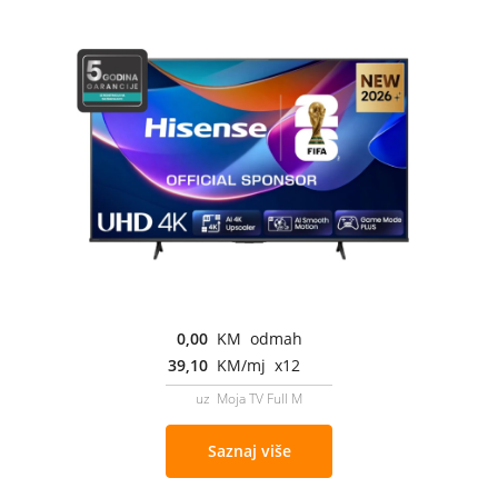
0,00
KM odmah
39,10
KM/mj x12
uz Moja TV Full M
Saznaj više