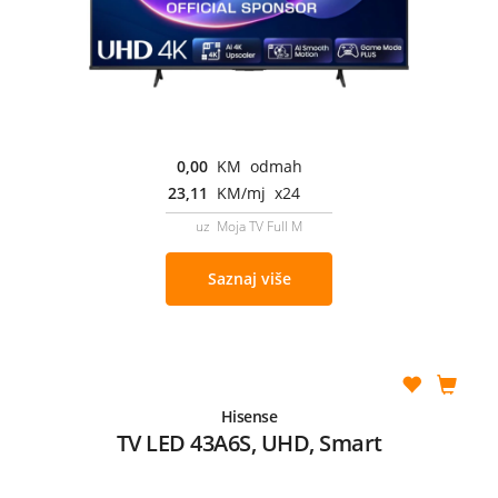
0,00
KM odmah
23,11
KM/mj x24
uz Moja TV Full M
Saznaj više
Hisense
TV LED 43A6S, UHD, Smart