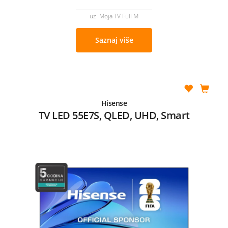
uz Moja TV Full M
Saznaj više
Hisense
TV LED 55E7S, QLED, UHD, Smart