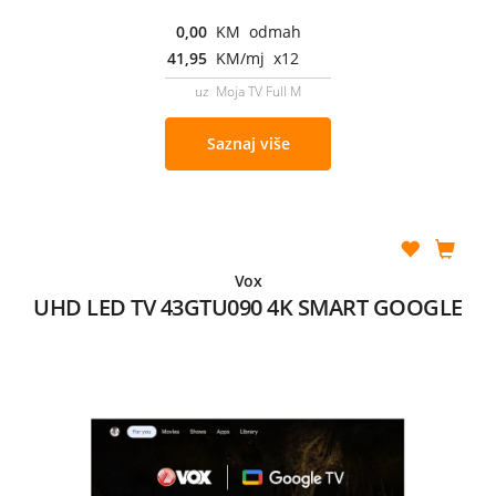
0,00
KM odmah
41,95
KM/mj x12
uz Moja TV Full M
Saznaj više
Vox
UHD LED TV 43GTU090 4K SMART GOOGLE