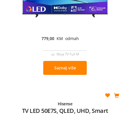
779,00
KM odmah
uz Moja TV Full M
Saznaj više
Hisense
TV LED 50E7S, QLED, UHD, Smart