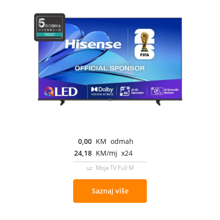
0,00
KM odmah
24,18
KM/mj x24
uz Moja TV Full M
Saznaj više