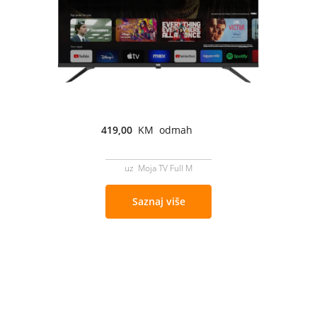
419,00
KM odmah
uz Moja TV Full M
Saznaj više