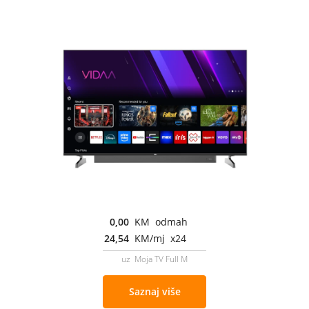
0,00
KM odmah
24,54
KM/mj x24
uz Moja TV Full M
Saznaj više