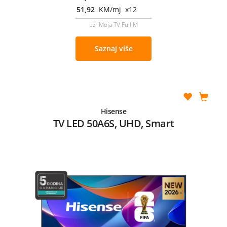
51,92
KM/mj x12
uz Moja TV Full M
Saznaj više
Hisense
TV LED 50A6S, UHD, Smart