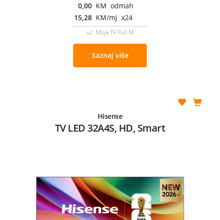
0,00
KM odmah
15,28
KM/mj x24
uz Moja TV Full M
Saznaj više
Hisense
TV LED 32A4S, HD, Smart