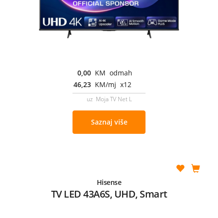
0,00
KM odmah
46,23
KM/mj x12
uz Moja TV Net L
Saznaj više
Hisense
TV LED 43A6S, UHD, Smart