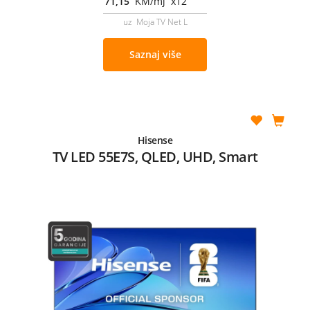
71,15
KM/mj x12
uz Moja TV Net L
Saznaj više
Hisense
TV LED 55E7S, QLED, UHD, Smart