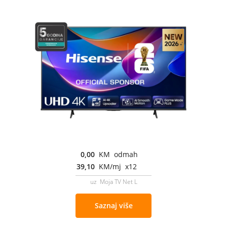
0,00
KM odmah
39,10
KM/mj x12
uz Moja TV Net L
Saznaj više