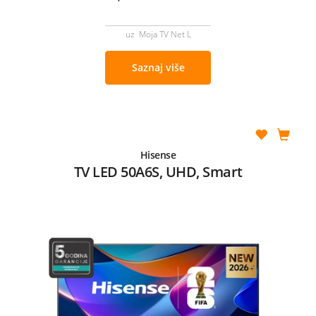
uz Moja TV Net L
Saznaj više
Hisense
TV LED 50A6S, UHD, Smart