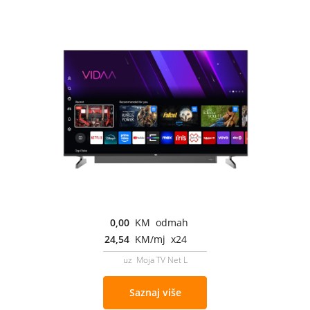
0,00
KM odmah
24,54
KM/mj x24
uz Moja TV Net L
Saznaj više