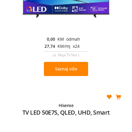
0,00
KM odmah
27,74
KM/mj x24
uz Moja TV Net L
Saznaj više
Hisense
TV LED 50E7S, QLED, UHD, Smart