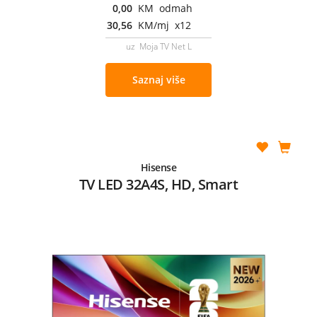
0,00
KM odmah
30,56
KM/mj x12
uz Moja TV Net L
Saznaj više
Hisense
TV LED 32A4S, HD, Smart