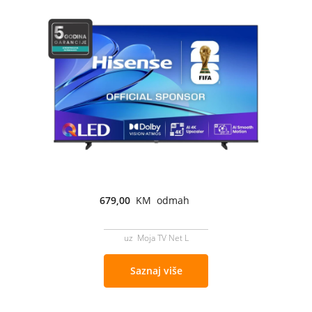
679,00
KM odmah
uz Moja TV Net L
Saznaj više