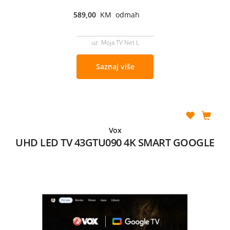
589,00
KM odmah
uz Moja TV Net L
Saznaj više
Vox
UHD LED TV 43GTU090 4K SMART GOOGLE