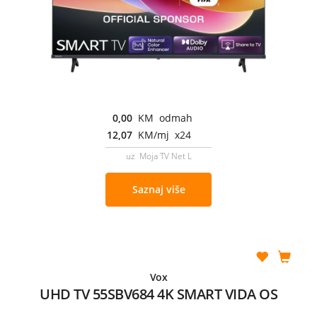
0,00
KM odmah
12,07
KM/mj x24
uz Moja TV Net L
Saznaj više
Vox
UHD TV 55SBV684 4K SMART VIDA OS