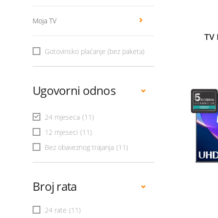
Moja TV
TV 
Gotovinsko plaćanje (bez paketa)
Ugovorni odnos
24 mjeseca
(11)
12 mjeseci
(11)
Bez obaveznog trajanja
(11)
Broj rata
24 rate
(11)