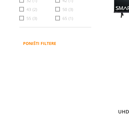
32
(1)
42
(1)
43
(2)
50
(3)
55
(3)
65
(1)
PONIŠTI FILTERE
UHD