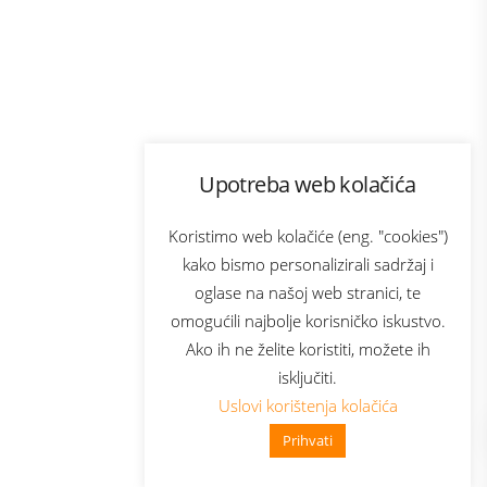
Program lojalnosti
Upotreba web kolačića
com
Bonus plus
sluga
Prijava za newsletter
Koristimo web kolačiće (eng. "cookies")
kako bismo personalizirali sadržaj i
oglase na našoj web stranici, te
elecom
omogućili najbolje korisničko iskustvo.
Ako ih ne želite koristiti, možete ih
isključiti.
Uslovi korištenja kolačića
Prihvati
👋 Zdravo, kako mogu pomoći?