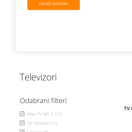
Istraži ponudu
Televizori
Odabrani filteri
TV 
Moja TV Net S
(11)
24 mjeseca
(11)