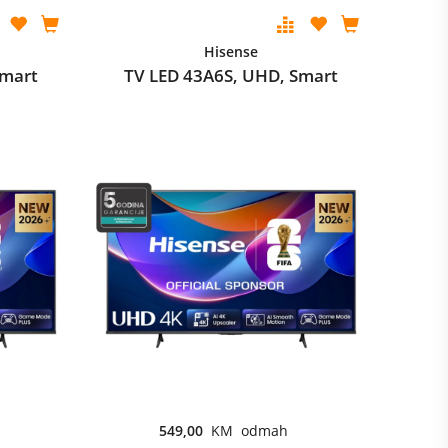
Hisense
Smart
TV LED 43A6S, UHD, Smart
549,00
KM odmah