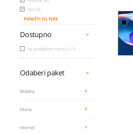
Hisense
(8)
Vox
(3)
PONIŠTI FILTERE
Dostupno
na prodajnom mjestu
(11)
Odaberi paket
Mobilna
Fiksna
Internet