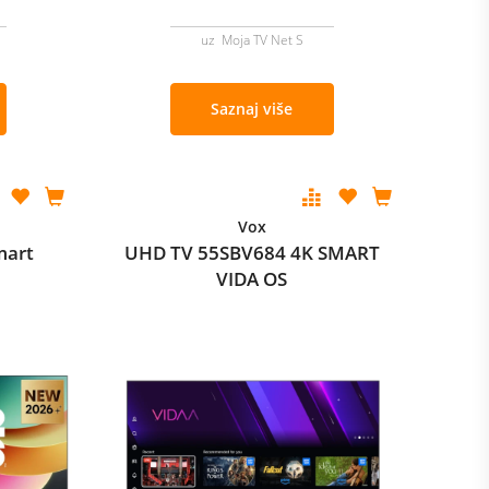
uz Moja TV Net S
Saznaj više
Vox
mart
UHD TV 55SBV684 4K SMART
VIDA OS