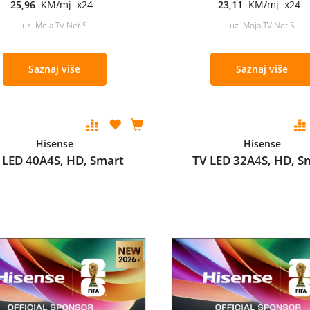
25,96
KM/mj x24
23,11
KM/mj x24
uz Moja TV Net S
uz Moja TV Net S
Saznaj više
Saznaj više
Hisense
Hisense
 LED 40A4S, HD, Smart
TV LED 32A4S, HD, S