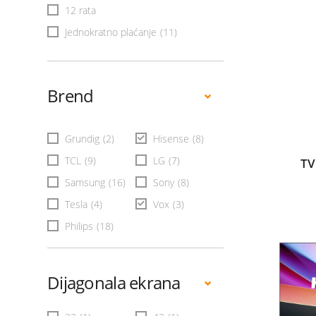
12 rata
Jednokratno plaćanje
(11)
Brend
Grundig
(2)
Hisense
(8)
TCL
(9)
LG
(7)
TV
Samsung
(16)
Sony
(8)
Tesla
(4)
Vox
(3)
Philips
(18)
Dijagonala ekrana