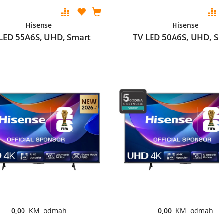
Hisense
Hisense
LED 55A6S, UHD, Smart
TV LED 50A6S, UHD, 
0,00
KM odmah
0,00
KM odmah