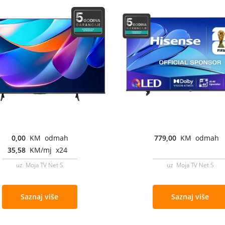
0,00
KM odmah
779,00
KM odmah
35,58
KM/mj x24
uz Moja TV Net S
uz Moja TV Net S
Saznaj više
Saznaj više