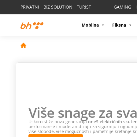
PRIVATNI
BIZ SOLUTION
TURIST
GAMING
Mobilna
Fiksna
Više snage za sva
Uskoro stiže nova generacija
oneS električnih skuter
performanse i moderan dizajn za sigurniju i ugodniju
više slobode, više mogućnosti i pametnije kretanje kr