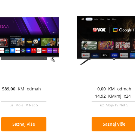
589,00
KM odmah
0,00
KM odmah
14,92
KM/mj x24
uz Moja TV Net S
uz Moja TV Net S
Saznaj više
Saznaj više