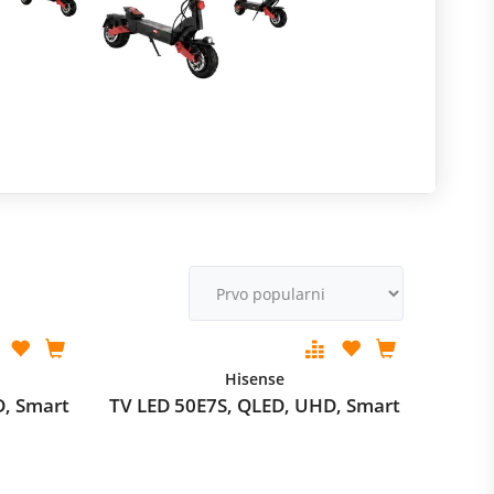
R
m
M
v
Hisense
D, Smart
TV LED 50E7S, QLED, UHD, Smart