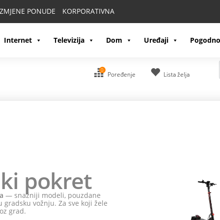
IZMJENE PONUDE
KORPORATIVNA
Internet
Televizija
Dom
Uređaji
Pogodno
0
Poređenje
Lista želja
ki pokret
a
— snažniji modeli, pouzdane
 gradsku vožnju. Za sve koji žele
oz grad.