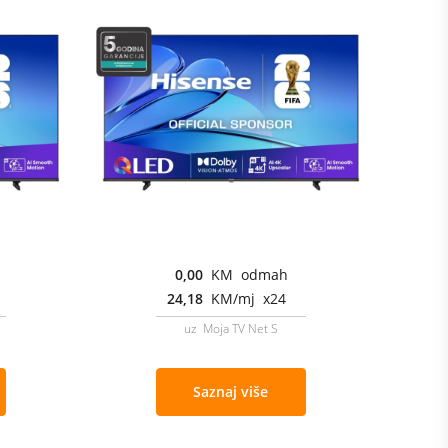
0,00
KM odmah
24,18
KM/mj x24
uz Moja TV Net S
Saznaj više