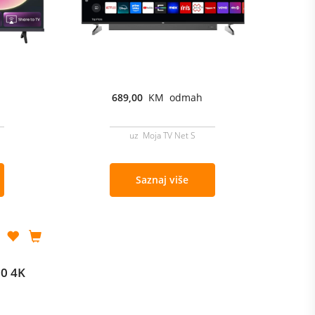
689,00
KM odmah
uz Moja TV Net S
Saznaj više
0 4K