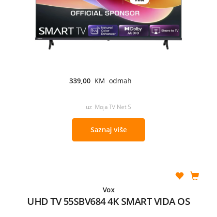
339,00
KM odmah
uz Moja TV Net S
Saznaj više
Vox
UHD TV 55SBV684 4K SMART VIDA OS