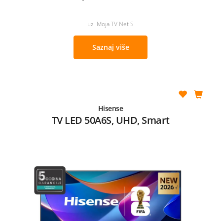
uz Moja TV Net S
Saznaj više
Hisense
TV LED 50A6S, UHD, Smart