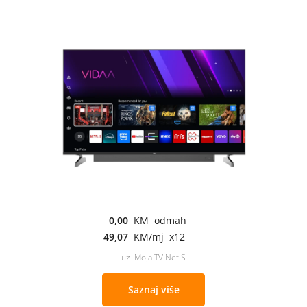
0,00
KM odmah
49,07
KM/mj x12
uz Moja TV Net S
Saznaj više