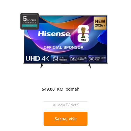
549,00
KM odmah
uz Moja TV Net S
Saznaj više