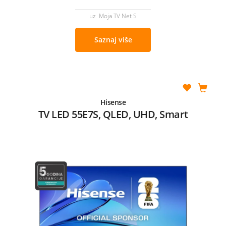
uz Moja TV Net S
Saznaj više
Hisense
TV LED 55E7S, QLED, UHD, Smart