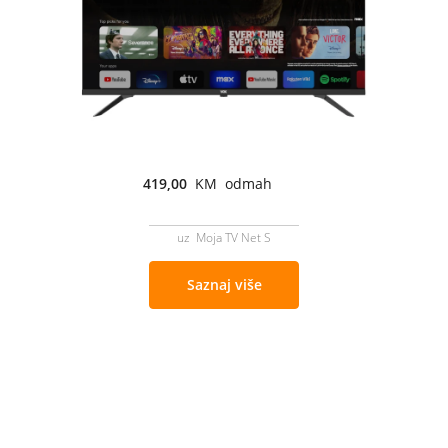
419,00
KM odmah
uz Moja TV Net S
Saznaj više