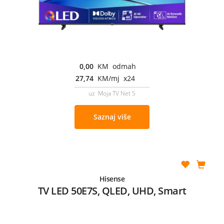
0,00
KM odmah
27,74
KM/mj x24
uz Moja TV Net S
Saznaj više
Hisense
TV LED 50E7S, QLED, UHD, Smart