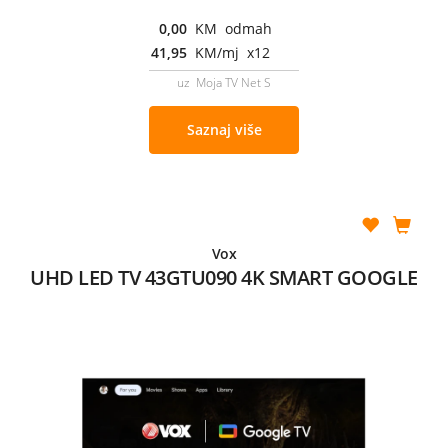
0,00
KM odmah
41,95
KM/mj x12
uz Moja TV Net S
Saznaj više
Vox
UHD LED TV 43GTU090 4K SMART GOOGLE