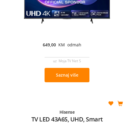
649,00
KM odmah
uz Moja TV Net S
Saznaj više
Hisense
TV LED 43A6S, UHD, Smart