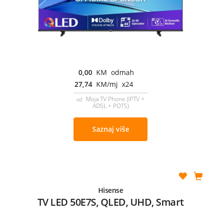
0,00
KM odmah
27,74
KM/mj x24
uz Moja TV Phone (IPTV +
ADSL + POTS)
Saznaj više
Hisense
TV LED 50E7S, QLED, UHD, Smart