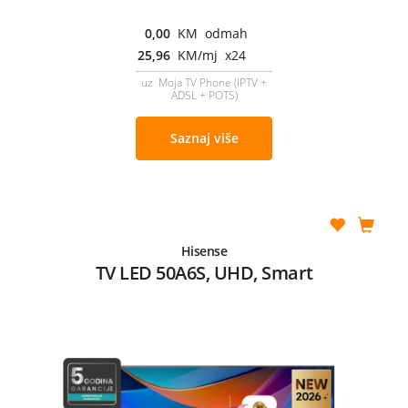
0,00
KM odmah
25,96
KM/mj x24
uz Moja TV Phone (IPTV +
ADSL + POTS)
Saznaj više
Hisense
TV LED 50A6S, UHD, Smart