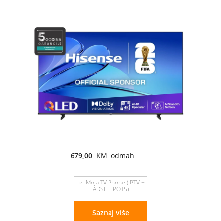
679,00
KM odmah
uz Moja TV Phone (IPTV +
ADSL + POTS)
Saznaj više