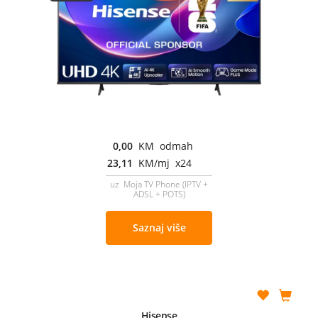
0,00
KM odmah
23,11
KM/mj x24
uz Moja TV Phone (IPTV +
ADSL + POTS)
Saznaj više
Hisense