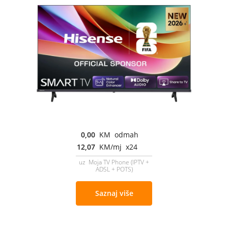
0,00
KM odmah
12,07
KM/mj x24
uz Moja TV Phone (IPTV +
ADSL + POTS)
Saznaj više