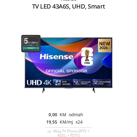
TV LED 43A6S, UHD, Smart
0,00
KM odmah
19,55
KM/mj x24
uz Moja TV Phone (IPTV +
ADSL + POTS)