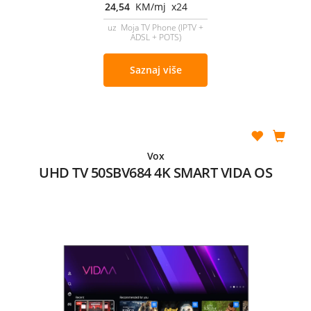
24,54
KM/mj x24
uz Moja TV Phone (IPTV +
ADSL + POTS)
Saznaj više
Vox
UHD TV 50SBV684 4K SMART VIDA OS