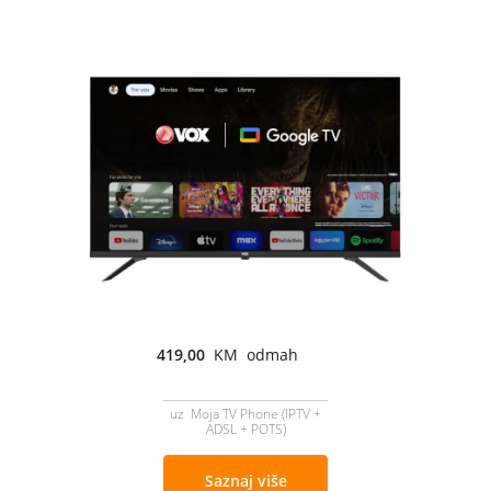
419,00
KM odmah
uz Moja TV Phone (IPTV +
ADSL + POTS)
Saznaj više