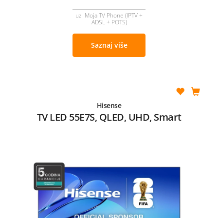
uz Moja TV Phone (IPTV +
ADSL + POTS)
Saznaj više
Hisense
TV LED 55E7S, QLED, UHD, Smart