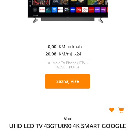
0,00
KM odmah
20,98
KM/mj x24
uz Moja TV Phone (IPTV +
ADSL + POTS)
Saznaj više
Vox
UHD LED TV 43GTU090 4K SMART GOOGLE