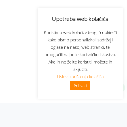
Upotreba web kolačića
Koristimo web kolačiće (eng. "cookies")
kako bismo personalizirali sadržaj i
oglase na našoj web stranici, te
omogućili najbolje korisničko iskustvo.
Ako ih ne želite koristiti, možete ih
isključiti.
Uslovi korištenja kolačića
Prihvati