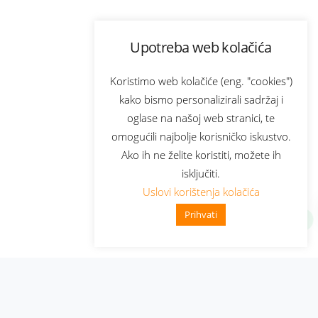
Upotreba web kolačića
Koristimo web kolačiće (eng. "cookies")
kako bismo personalizirali sadržaj i
oglase na našoj web stranici, te
omogućili najbolje korisničko iskustvo.
Ako ih ne želite koristiti, možete ih
isključiti.
Uslovi korištenja kolačića
Prihvati