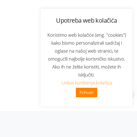
Upotreba web kolačića
Koristimo web kolačiće (eng. "cookies")
kako bismo personalizirali sadržaj i
oglase na našoj web stranici, te
omogućili najbolje korisničko iskustvo.
Ako ih ne želite koristiti, možete ih
isključiti.
Uslovi korištenja kolačića
Prihvati