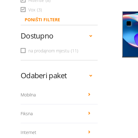
Hisense
(8)
Vox
(3)
PONIŠTI FILTERE
Dostupno
na prodajnom mjestu
(11)
Odaberi paket
Mobilna
Fiksna
Internet