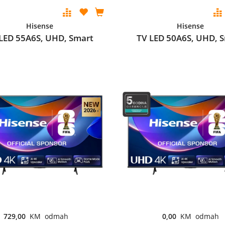
Hisense
Hisense
LED 55A6S, UHD, Smart
TV LED 50A6S, UHD, 
729,00
KM odmah
0,00
KM odmah