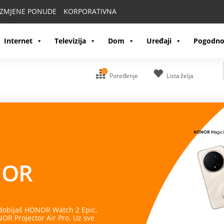
IZMJENE PONUDE
KORPORATIVNA
Internet
Televizija
Dom
Uređaji
Pogodno
0
Poređenje
Lista želja
OR
 dobijaš HONOR Watch 2 Epic.
R Projector Air Pro. Uz sve