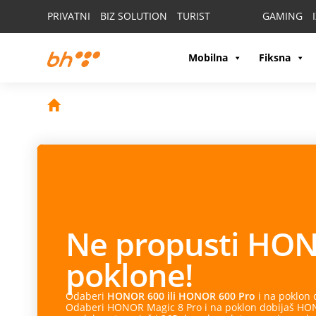
PRIVATNI
BIZ SOLUTION
TURIST
GAMING
Mobilna
Fiksna
Ne propusti
HON
poklone!
Odaberi
HONOR 600 ili HONOR 600 Pro
i na poklon
Odaberi HONOR Magic 8 Pro i na poklon dobijaš HONO