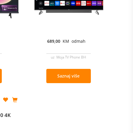
689,00
KM odmah
uz Moja TV Phone BH
Saznaj više
0 4K