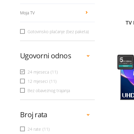
Moja TV
TV 
Gotovinsko plaćanje (bez paketa)
Ugovorni odnos
24 mjeseca
(11)
12 mjeseci
(11)
Bez obaveznog trajanja
Broj rata
24 rate
(11)