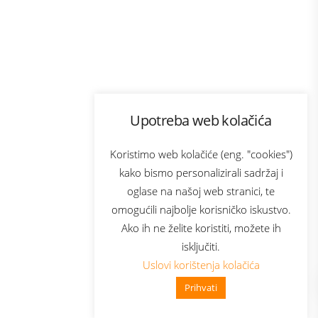
Program lojalnosti
Upotreba web kolačića
com
Bonus plus
sluga
Prijava za newsletter
Koristimo web kolačiće (eng. "cookies")
kako bismo personalizirali sadržaj i
oglase na našoj web stranici, te
elecom
omogućili najbolje korisničko iskustvo.
Ako ih ne želite koristiti, možete ih
isključiti.
Uslovi korištenja kolačića
Prihvati
👋 Zdravo, kako mogu pomoći?