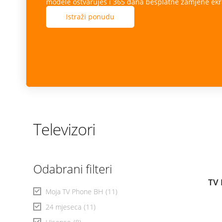
modele ostvaruješ i 365 dana besplatne zamjene ekr
Istraži ponudu
Televizori
Odabrani filteri
TV 
Moja TV Phone BH
(11)
24 mjeseca
(11)