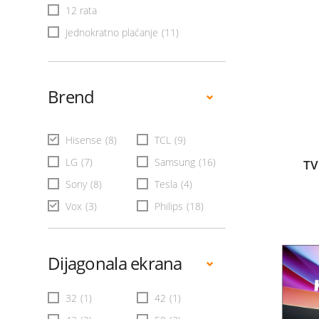
12 rata
Jednokratno plaćanje
(11)
Brend
Hisense
(8)
TCL
(9)
LG
(7)
Samsung
(16)
TV
Sony
(8)
Tesla
(4)
Vox
(3)
Philips
(18)
Dijagonala ekrana
32
(1)
42
(1)