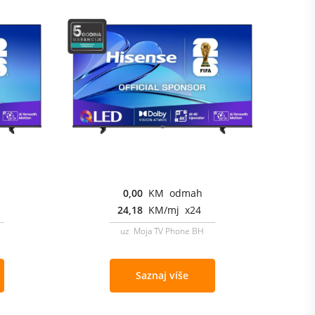
0,00
KM odmah
24,18
KM/mj x24
uz Moja TV Phone BH
Saznaj više