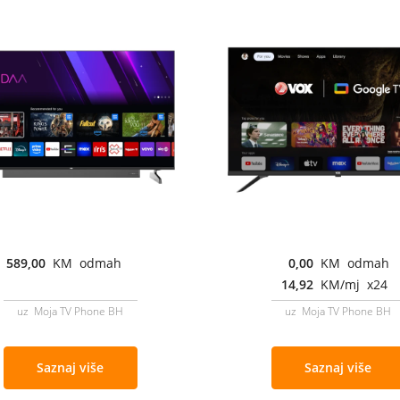
589,00
KM odmah
0,00
KM odmah
14,92
KM/mj x24
uz Moja TV Phone BH
uz Moja TV Phone BH
Saznaj više
Saznaj više