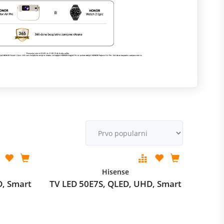
M
v
Hisense
D, Smart
TV LED 50E7S, QLED, UHD, Smart