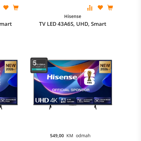
Hisense
Smart
TV LED 43A6S, UHD, Smart
549,00
KM odmah