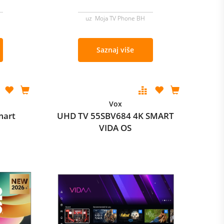
uz Moja TV Phone BH
Saznaj više
Vox
mart
UHD TV 55SBV684 4K SMART
VIDA OS