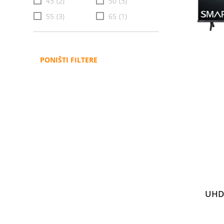
43
(2)
50
(3)
55
(3)
65
(1)
PONIŠTI FILTERE
UHD