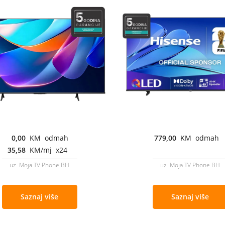
0,00
KM odmah
779,00
KM odmah
35,58
KM/mj x24
uz Moja TV Phone BH
uz Moja TV Phone BH
Saznaj više
Saznaj više