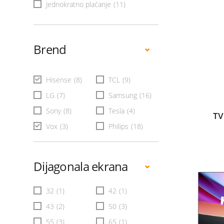
Jednokratno plaćanje
(11)
Brend
Hisense
(8)
TCL
(9)
LG
(7)
Samsung
(16)
Sony
(8)
Tesla
(4)
TV
Vox
(3)
Philips
(18)
Dijagonala ekrana
32
(1)
42
(1)
43
(2)
50
(3)
55
(3)
65
(1)