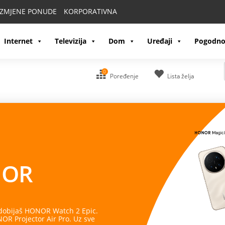
IZMJENE PONUDE
KORPORATIVNA
Internet
Televizija
Dom
Uređaji
Pogodno
0
Poređenje
Lista želja
OR
 dobijaš HONOR Watch 2 Epic.
R Projector Air Pro. Uz sve