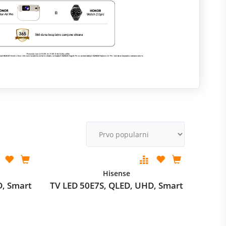
M
v
Hisense
D, Smart
TV LED 50E7S, QLED, UHD, Smart