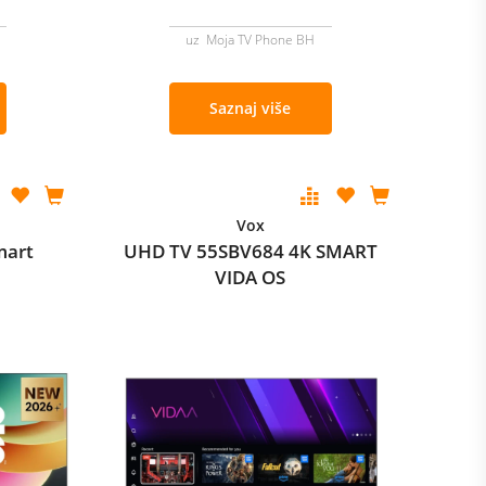
uz Moja TV Phone BH
Saznaj više
Vox
mart
UHD TV 55SBV684 4K SMART
VIDA OS