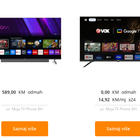
589,00
KM odmah
0,00
KM odmah
14,92
KM/mj x24
uz Moja TV Phone BH
uz Moja TV Phone BH
Saznaj više
Saznaj više