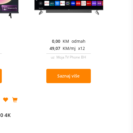
0,00
KM odmah
49,07
KM/mj x12
uz Moja TV Phone BH
Saznaj više
0 4K