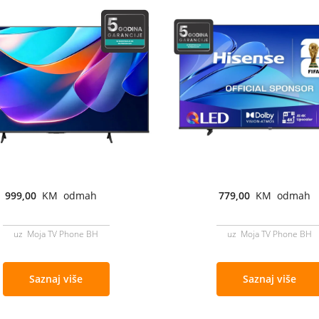
999,00
KM odmah
779,00
KM odmah
uz Moja TV Phone BH
uz Moja TV Phone BH
Saznaj više
Saznaj više