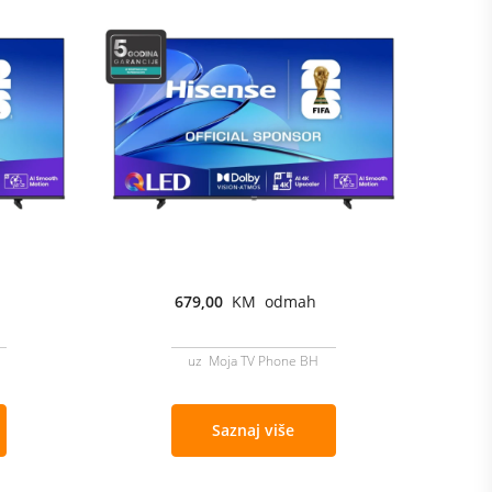
679,00
KM odmah
uz Moja TV Phone BH
Saznaj više