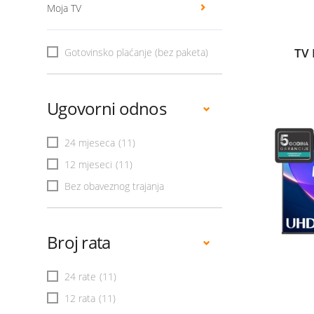
Moja TV
TV 
Gotovinsko plaćanje (bez paketa)
Ugovorni odnos
24 mjeseca
(11)
12 mjeseci
(11)
Bez obaveznog trajanja
Broj rata
24 rate
(11)
12 rata
(11)