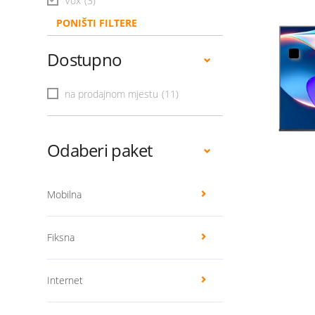
Vox
(3)
PONIŠTI FILTERE
Dostupno
na prodajnom mjestu
(11)
Odaberi paket
Mobilna
Fiksna
Internet