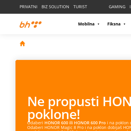
PRIVATNI
BIZ SOLUTION
TURIST
GAMING
Mobilna
Fiksna
Ne propusti
HON
poklone!
Odaberi
HONOR 600 ili HONOR 600 Pro
i na poklon
Odaberi HONOR Magic 8 Pro i na poklon dobijaš HONO