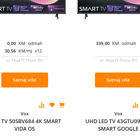
0,00
KM odmah
339,00
KM odmah
30,56
KM/mj x12
uz Moja TV Phone BH
uz Moja TV Phone BH
Saznaj više
Saznaj više
Vox
Vox
 TV 50SBV684 4K SMART
UHD LED TV 43GTU09
VIDA OS
SMART GOOGLE