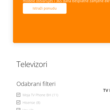
modele ostvaruješ i 365 dana besplatne zamjene ekr
Istraži ponudu
Televizori
Odabrani filteri
TV 
Moja TV Phone BH
(11)
Hisense
(8)