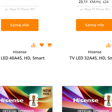
23,11
KM/mj x24
uz Moja TV Phone BH
uz Moja TV Phone BH
Saznaj više
Saznaj više
Hisense
Hisense
 LED 40A4S, HD, Smart
TV LED 32A4S, HD, S