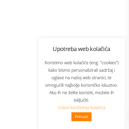
Program lojalnosti
Upotreba web kolačića
com
Bonus plus
sluga
Prijava za newsletter
Koristimo web kolačiće (eng. "cookies")
kako bismo personalizirali sadržaj i
oglase na našoj web stranici, te
elecom
omogućili najbolje korisničko iskustvo.
Ako ih ne želite koristiti, možete ih
isključiti.
Uslovi korištenja kolačića
Prihvati
👋 Zdravo, kako mogu pomoći?