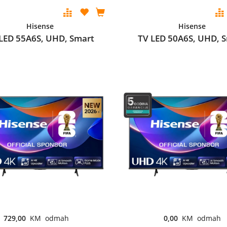
Hisense
Hisense
LED 55A6S, UHD, Smart
TV LED 50A6S, UHD, 
729,00
KM odmah
0,00
KM odmah