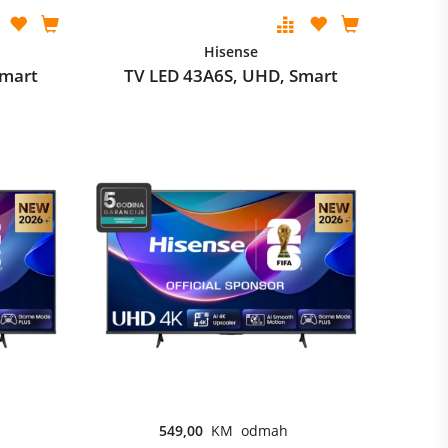
Hisense
Smart
TV LED 43A6S, UHD, Smart
549,00
KM odmah